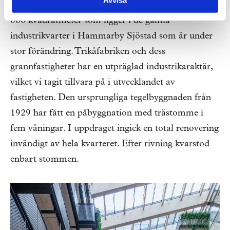
Trikåfabriken är en kontorsbyggnad om cirka 25
000 kvadratmeter som ligger i de gamla
industrikvarter i Hammarby Sjöstad som är under
stor förändring. Trikåfabriken och dess
grannfastigheter har en utpräglad industrikaraktär,
vilket vi tagit tillvara på i utvecklandet av
fastigheten. Den ursprungliga tegelbyggnaden från
1929 har fått en påbyggnation med trästomme i
fem våningar. I uppdraget ingick en total renovering
invändigt av hela kvarteret. Efter rivning kvarstod
enbart stommen.