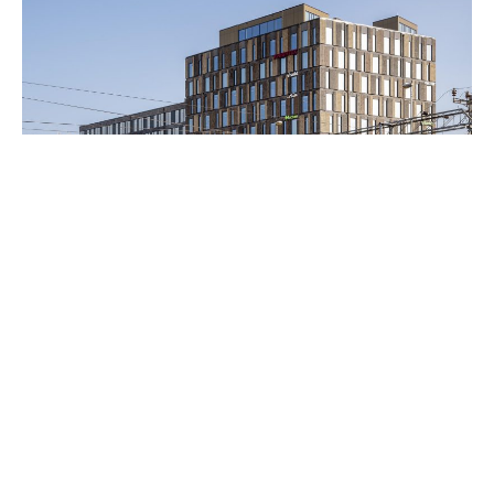
Solna United
En flexibel framtidsvision