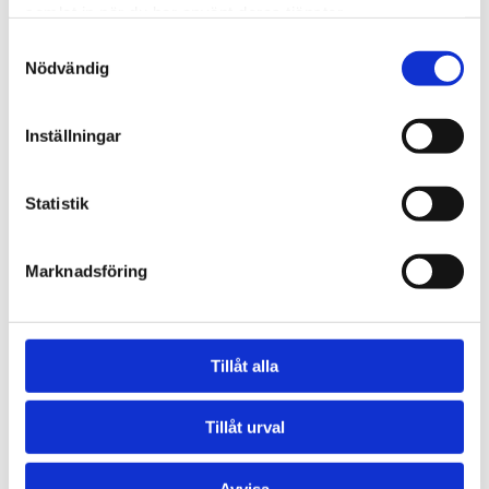
samlat in när du har använt deras tjänster.
Samtyckesval
Nödvändig
Inställningar
Statistik
Marknadsföring
Tillåt alla
Trikåfabriken ligger i Hammarby Sjöstad i Södra Stockholm.
Foto: Felix Gerlach.
Tillåt urval
Ett område i förändring
Avvisa