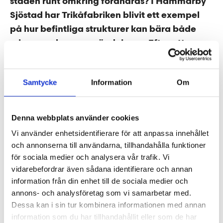
staden runt omkring förändras? I Hammarby
Sjöstad har Trikåfabriken blivit ett exempel
på hur befintliga strukturer kan bära både
minnen och nya användningar. Efter att
Tengbom vann Fabegés arkitekttävling 2015
har platsen utvecklats till en hybridbyggnad
Samtycke
Information
Om
där historia och nutid möts – och där
framtidens sätt att bygga redan prövas i
praktiken.
Denna webbplats använder cookies
Vi använder enhetsidentifierare för att anpassa innehållet
och annonserna till användarna, tillhandahålla funktioner
för sociala medier och analysera vår trafik. Vi
vidarebefordrar även sådana identifierare och annan
information från din enhet till de sociala medier och
annons- och analysföretag som vi samarbetar med.
Dessa kan i sin tur kombinera informationen med annan
information som du har tillhandahållit eller som de har