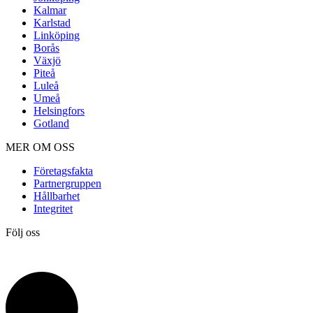
Kalmar
Karlstad
Linköping
Borås
Växjö
Piteå
Luleå
Umeå
Helsingfors
Gotland
MER OM OSS
Företagsfakta
Partnergruppen
Hållbarhet
Integritet
Följ oss