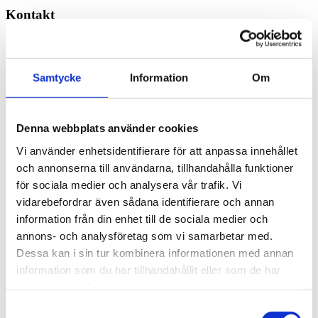
Kontakt
+46 (0) 10 30 30 600
Västerbrogatan 8a
Samtycke
Information
Om
503 30 Borås
Varuleveranser sker via Sven Eriksonsgatan 15
Denna webbplats använder cookies
Vi använder enhetsidentifierare för att anpassa innehållet
Tengbom i Borås erbjuder specialisttjänster inom de flesta av
arkitekturens områden. Som
industri
, logistik, husarkitektur,
och annonserna till användarna, tillhandahålla funktioner
landskapsarkitektur
och
inredningsarkitektur
för att nämna några.
för sociala medier och analysera vår trafik. Vi
Med Tengboms samlade erfarenhet kan vi lösa arkitekturens många
vidarebefordrar även sådana identifierare och annan
och spännande utmaningar.
information från din enhet till de sociala medier och
Historia och framtid
annons- och analysföretag som vi samarbetar med.
Dessa kan i sin tur kombinera informationen med annan
Tengboms närvaro är påtaglig i vår stad, inte minst genom
Rådhuset
information som du har tillhandahållit eller som de har
och Handelsbanken som ritades av Ivar Tengbom själv en gång i
tiden. Idag för vi arvet vidare genom värdefull arkitektur med stark
samlat in när du har använt deras tjänster.
lokal förankring. Välkommen till oss!
Samtyckesval