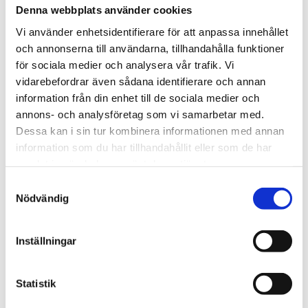
Denna webbplats använder cookies
Vi använder enhetsidentifierare för att anpassa innehållet
och annonserna till användarna, tillhandahålla funktioner
för sociala medier och analysera vår trafik. Vi
vidarebefordrar även sådana identifierare och annan
Lammenranta parkeringshus
information från din enhet till de sociala medier och
annons- och analysföretag som vi samarbetar med.
Parkera i trä
Dessa kan i sin tur kombinera informationen med annan
information som du har tillhandahållit eller som de har
samlat in när du har använt deras tjänster.
Samtyckesval
Nödvändig
Inställningar
Statistik