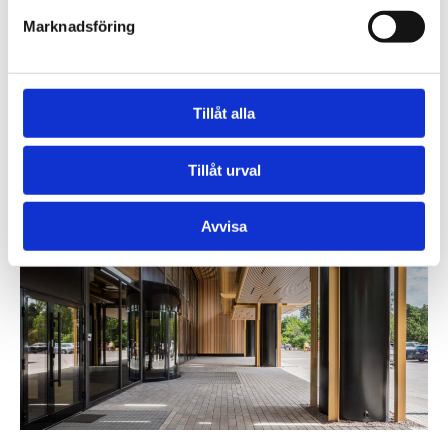
Marknadsföring
Ole.Fit Munkka gym Helsingfors
Styrka i samarbete
Tillåt alla
Tillåt urval
Avvisa