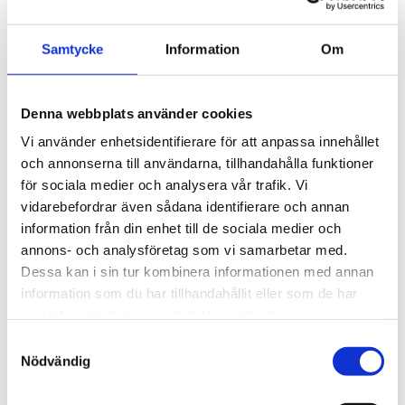
projektet gjort viral succé internationellt och fått
Samtycke
Information
Om
enorm spridning. Igen, med våra mått mätt.
Denna webbplats använder cookies
Vi använder enhetsidentifierare för att anpassa innehållet
och annonserna till användarna, tillhandahålla funktioner
för sociala medier och analysera vår trafik. Vi
vidarebefordrar även sådana identifierare och annan
information från din enhet till de sociala medier och
annons- och analysföretag som vi samarbetar med.
Dessa kan i sin tur kombinera informationen med annan
information som du har tillhandahållit eller som de har
samlat in när du har använt deras tjänster.
Samtyckesval
Nödvändig
Foto: Ulf Celander