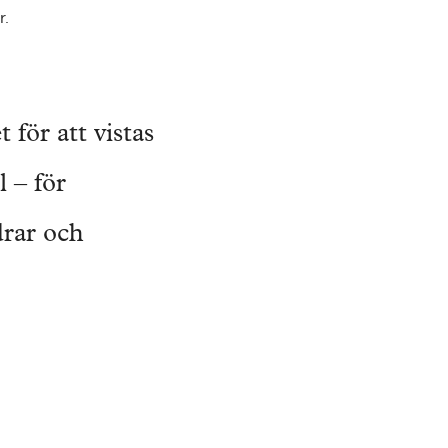
r.
t för att vistas
 – för
drar och