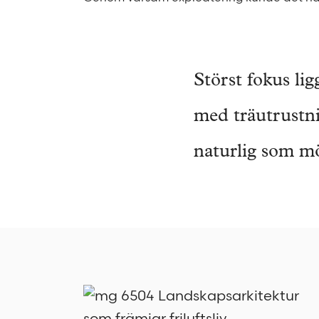
Störst fokus l
med träutrustni
naturlig som mö