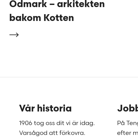
Ödmark – arkitekten
bakom Kotten
Sidfot
Vår historia
Jobb
1906 tog oss dit vi är idag.
På Teng
Varsågod att förkovra.
efter m