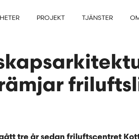
HETER
PROJEKT
TJÄNSTER
OM
kapsarkitekt
ämjar friluftsl
gått tre år sedan friluftscentret Kot