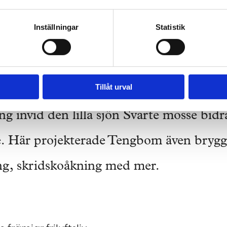
Inställningar
Statistik
rker naturupplevelsen.
Tillåt urval
g invid den lilla sjön Svarte mosse bidrar
e. Här projekterade Tengbom även brygg
ng, skridskoåkning med mer.