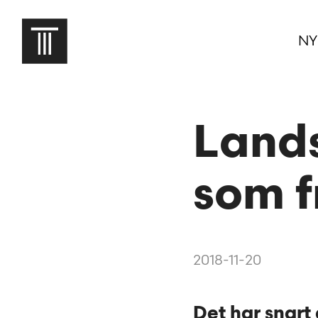
NY
Lands
som fr
2018-11-20
Det har snart 