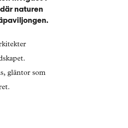
 där naturen
äpaviljongen.
kitekter
ndskapet.
s, gläntor som
ret.