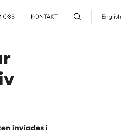
 OSS
KONTAKT
English
ur
iv
ten invigdes i