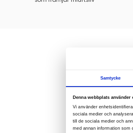
Befintlig veget
skapa olika rum
Samtycke
några nya lövtr
Denna webbplats använder 
barkunderlag, 
Vi använder enhetsidentifierar
sociala medier och analysera 
stenmjöl.
till de sociala medier och a
med annan information som du 