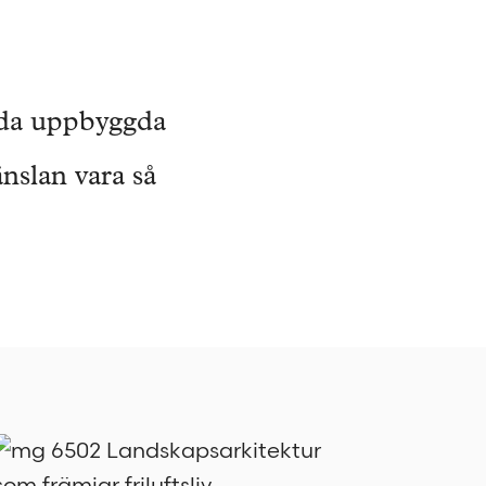
åda uppbyggda
nslan vara så