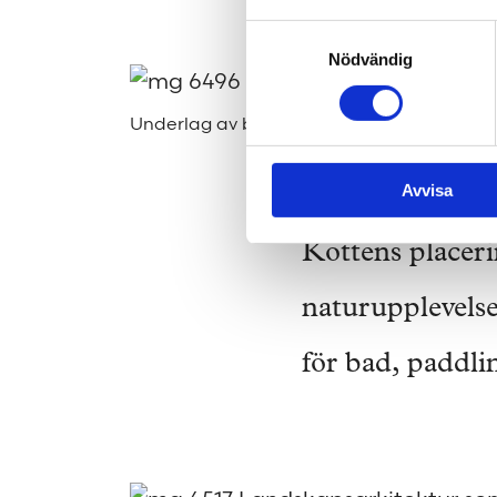
Samtyckesval
Nödvändig
Underlag av bark och redskap i trä förstä
Avvisa
Kottens placerin
naturupplevels
för bad, paddli