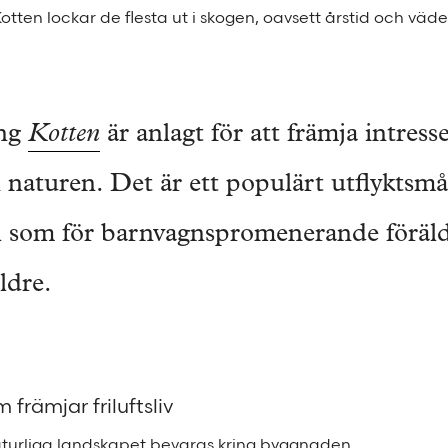
otten lockar de flesta ut i skogen, oavsett årstid och väde
ing
Kotten
är anlagt för att främja intresse
 naturen. Det är ett populärt utflyktsmål
äl som för barnvagnspromenerande föräl
ldre.
urliga landskapet bevaras kring byggnaden.