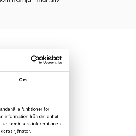
ya träd för att
tegymmet har
Om
sen har
äggning av
andahålla funktioner för
n information från din enhet
 tur kombinera informationen
deras tjänster.