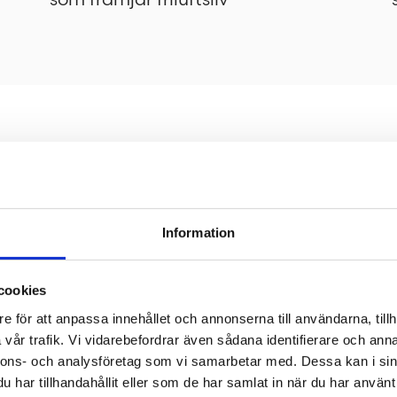
ation vid lekplatsen kompletterades med n
 och varierande lekfulla miljöer. Vid u
Information
äd kommit till. Både gymmet och lekplat
cookies
medan gångar och stigar har en markbel
e för att anpassa innehållet och annonserna till användarna, tillh
vår trafik. Vi vidarebefordrar även sådana identifierare och anna
nnons- och analysföretag som vi samarbetar med. Dessa kan i sin
har tillhandahållit eller som de har samlat in när du har använt 