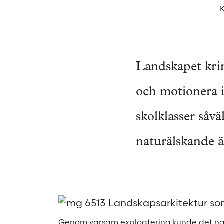
K
Landskapet kr
och motionera i
skolklasser såv
naturälskande ä
Genom varsam exploatering kunde det nat