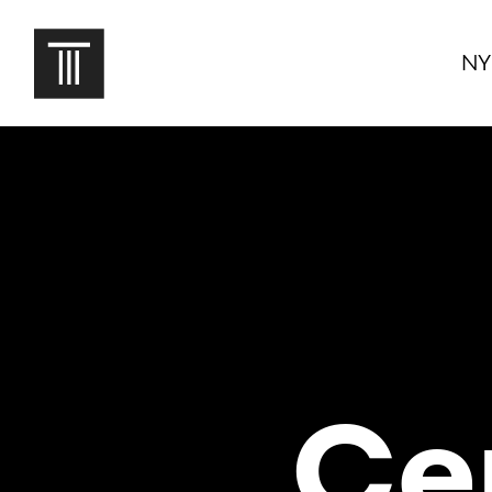
NY
Cer