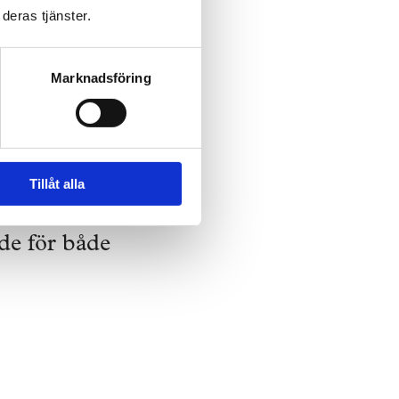
deras tjänster.
Marknadsföring
krav på
arna medarbetare
Tillåt alla
l att varje
rde för både