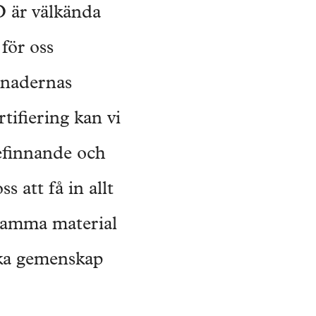
 är välkända
för oss
gnadernas
ifiering kan vi
efinnande och
s att få in allt
osamma material
rka gemenskap