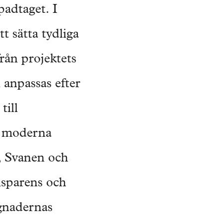
padtaget. I
t sätta tydliga
från projektets
n anpassas efter
till
d moderna
, Svanen och
nsparens och
ggnadernas