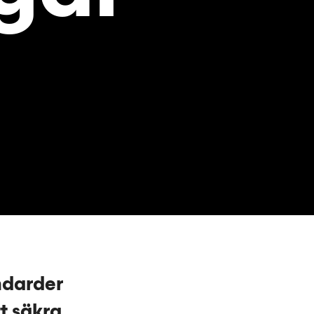
ndarder
tt säkra