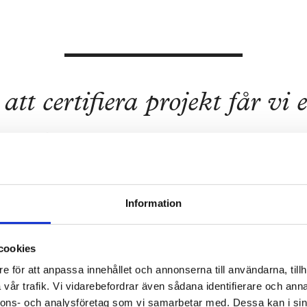
tt certifiera projekt får vi e
mätbar struktur för att inte
het i allt vi gör. Resultatet
Information
ktionella byggnader som ocks
cookies
till en bättre framtid.
e för att anpassa innehållet och annonserna till användarna, tillh
vår trafik. Vi vidarebefordrar även sådana identifierare och anna
nnons- och analysföretag som vi samarbetar med. Dessa kan i sin