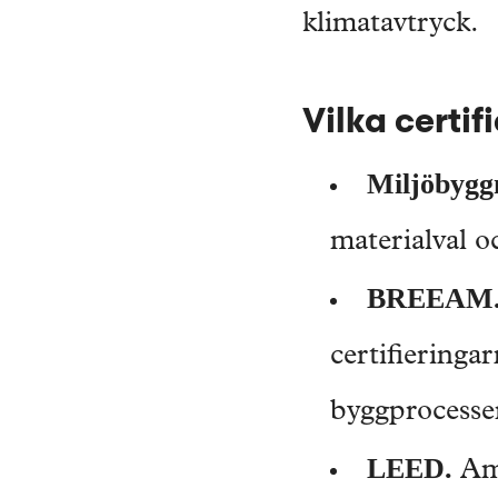
klimatavtryck.
Vilka certif
Miljöbygg
materialval o
BREEAM
certifieringa
byggprocesser
LEED.
Ame