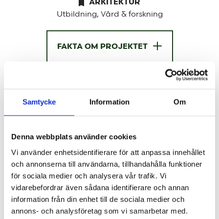
ARKITEKTUR
Utbildning, Vård & forskning
FAKTA OM PROJEKTET
Luleå tekniska universitet står inför en av de
största förändringarna i campusets historia.
Samtycke
Information
Om
Tillsammans med Akademiska Hus arbetar
Tengbom med fyra nya kvarter som ska
utveckla stora delar av området och ge plats
Denna webbplats använder cookies
för forskning, undervisning och studentliv
Vi använder enhetsidentifierare för att anpassa innehållet
under många år framåt.
och annonserna till användarna, tillhandahålla funktioner
för sociala medier och analysera vår trafik. Vi
Med en planerad investering på runt 5.5 miljarder
vidarebefordrar även sådana identifierare och annan
information från din enhet till de sociala medier och
kronor är det Akademiska Hus största projekt
annons- och analysföretag som vi samarbetar med.
någonsin. Och mitt i omvandlingen pågår