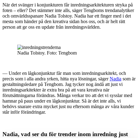
När det svänger i konjunkturen får inredningsarkitekturen stryka på
foten – eller? Det stämmer inte alls, säger Tengboms trendanalytiker
och omvärldsspanare Nadia Tolstoy. Nadia har ett finger med i det
mesta som händer på den kreativa sidan hos oss, och är helt rätt
person att ge oss en update från inredningsvärlden.
Nadia Tolstoy. Foto: Tengbom
— Under en lågkonjunktur får man som inredningsarkitekt, och
precis som i alla andra yrken, hitta nya lösningar, säger
Nadia
som är
gestaltningsledare på Tengbom. Jag tycker nog ändå att just vi
inredningsarkitekter är extra bra på att vara kreativa när
förutsättningarna förändras. Många verkar tro att det vi sysslar med
hamnar på paus under en lågkonjunktur. Så är det inte alls, vi
behövs snarare extra mycket just nu eftersom många av våra kunder
står inför förändringar.
Nadia, vad ser du för trender inom inredning just