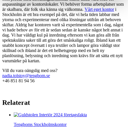
anpassningar av kontorslokaler. Vi behöver forma arbetsplatser som
är skalbara, där folk ska känna sig välkomna.
Vårt eget kontor
i
Stockholm är ett bra exempel på det, där vi hela tiden labbar med
ytorna och experimenterar med olika lösningar utifrån att behoven
skiftar. Aldrig har kontoren varit så experimentella som i dag, något
vi hade behov av för ett år sedan sedan är kanske något helt annat i
dag. Vi har väldigt kul på inredning eftersom vi kan göra allt från
spektakulära saker till att göra det småskaliga roligt. Ibland kan ett
snabbt koncept översatt i nya textiler och lampor göra väldigt stor
skillnad och ibland är det ett helhetsgrepp med en helt ny
planlösning, belysning och inredning som krävs för att sätta ett nytt
varumärke på kartan.
Vill du vara oängslig med oss?
nadia.tolstoy@tengbom.se
+46 851 81 94 56
Relaterat
Tengboms Stockholmskontor