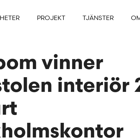
HETER
PROJEKT
TJÄNSTER
OM
bom vinner
tolen interiör
rt
kholmskontor