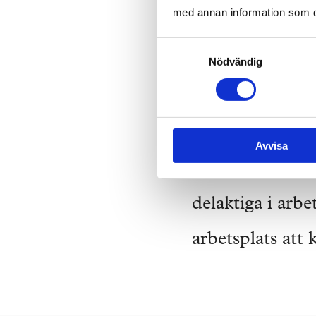
fyllt med varma k
med annan information som du 
slags regi är me
Samtyckesval
Nödvändig
arbetsplats att b
– med den äran!
Avvisa
Vi är särskilt g
delaktiga i arb
arbetsplats att 