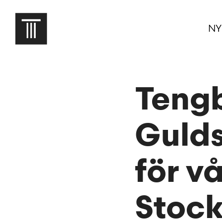
NY
Teng
Gulds
för vå
Stoc