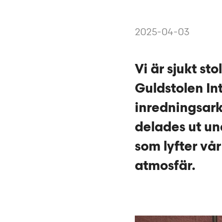
2025-04-03
Vi är sjukt st
Guldstolen Int
inredningsark
delades ut un
som lyfter vå
atmosfär.