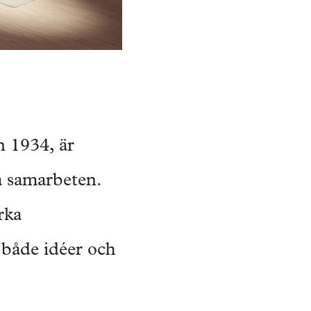
n 1934, är
na samarbeten.
rka
 både idéer och