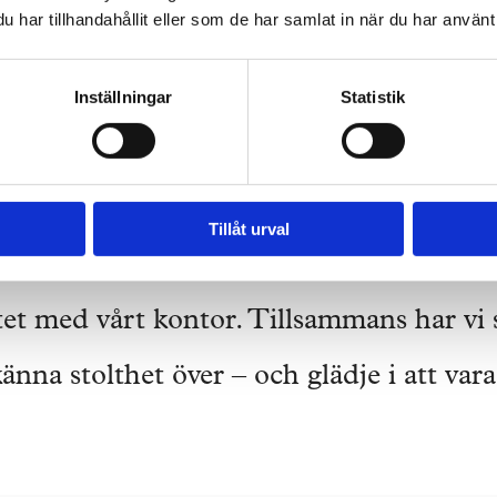
ulörer. Målet att stötta, ge energi och samti
har tillhandahållit eller som de har samlat in när du har använt 
d råge uppfyllt. Tengboms medarbetare har f
Inställningar
Statistik
ebo och kamikaze-uppdraget att rita åt koll
”
Tillåt urval
lada över att alla våra medarbetare på kon
etet med vårt kontor. Tillsammans har vi
känna stolthet över – och glädje i att vara