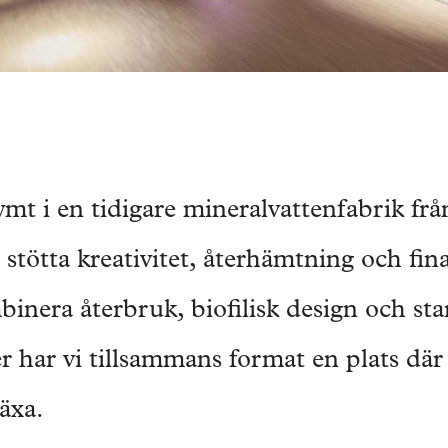
rymt i en tidigare mineralvattenfabrik frå
 stötta kreativitet, återhämtning och fi
nera återbruk, biofilisk design och sta
er har vi tillsammans format en plats där
äxa.