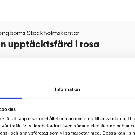
engboms Stockholmskontor
n upptäcktsfärd i rosa
veringen
Information
nredning som tål ändringar och kan komplet
cookies
e för att anpassa innehållet och annonserna till användarna, tillh
 med smarta modul­lösningar doftande av li
vår trafik. Vi vidarebefordrar även sådana identifierare och anna
nnons- och analysföretag som vi samarbetar med. Dessa kan i sin