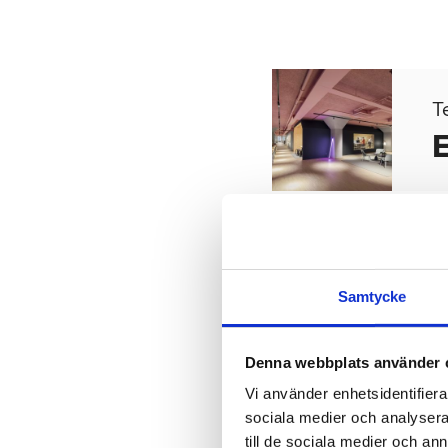
T
E
Vinnarmoti
Samtycke
”En tillåtande i
Denna webbplats använder 
Vi använder enhetsidentifierar
hand. Ett kontor
sociala medier och analysera 
till de sociala medier och a