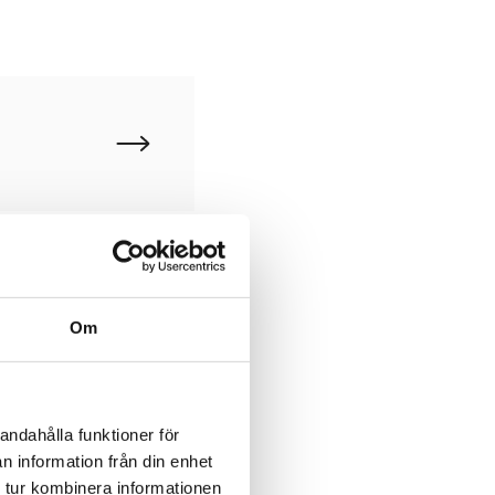
Om
teras efter
andahålla funktioner för
noljebets och
n information från din enhet
 tur kombinera informationen