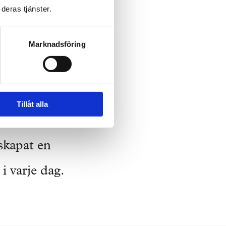
digt stå för ett
deras tjänster.
ått en ny
Marknadsföring
egor är slutfört
Tillåt alla
toret varit
 skapat en
 i varje dag.