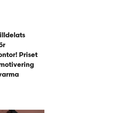
illdelats
ör
ntor! Priset
 motivering
 varma