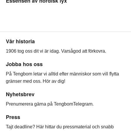
Essensen av nordisk lyx
Sidfot
Vår historia
1906 tog oss dit vi är idag. Varsågod att förkovra.
Jobba hos oss
På Tengbom letar vi alltid efter människor som vill flytta
gränser med oss. Hör av dig!
Nyhetsbrev
Prenumerera gärna på TengbomTelegram.
Press
Tajt deadline? Här hittar du pressmaterial och snabb