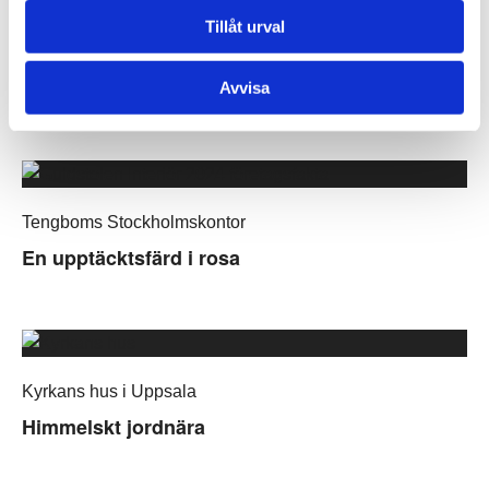
Tillåt urval
Kalmar stadsbibliotek
Barnen fick bästa rummet i nya bibblan
Avvisa
Tengboms Stockholmskontor
En upptäcktsfärd i rosa
Kyrkans hus i Uppsala
Himmelskt jordnära