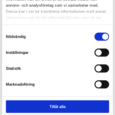
annons- och analysföretag som vi samarbetar med.
Dessa kan i sin tur kombinera informationen med annan
information som du har tillhandahållit eller som de har
samlat in när du har använt deras tjänster.
Samtyckesval
Nödvändig
Inställningar
Vill du veta mer?
kristina.jonasson@tengbom.se
Statistik
+46 708 23 14 33
Marknadsföring
Relaterat
Tillåt alla