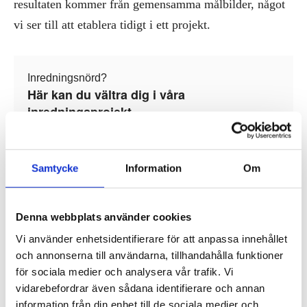
resultaten kommer från gemensamma målbilder, något
vi ser till att etablera tidigt i ett projekt.
Inredningsnörd?
Här kan du vältra dig i våra
inredningsprojekt
Mer och mer jobbar vi med nudging. Vad är det då? Jo,
Samtycke
Information
Om
det innebär att vi designar miljöer som på olika sätt
främjar
önskade beteenden. Det rymmer allt från
Denna webbplats använder cookies
förbestämda rörelsemönster till olika sätt att uppmuntra
Vi använder enhetsidentifierare för att anpassa innehållet
till återvinning på ett kontor. Vinsterna med det blir
och annonserna till användarna, tillhandahålla funktioner
bland annat tydliga och logiska miljöer som fungerar
för sociala medier och analysera vår trafik. Vi
och effektiviserar livet för användaren.
vidarebefordrar även sådana identifierare och annan
information från din enhet till de sociala medier och