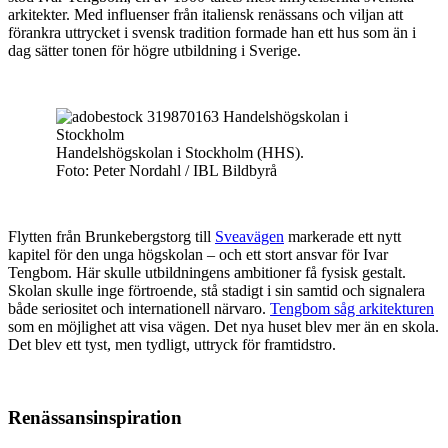
arkitekter. Med influenser från italiensk renässans och viljan att
förankra uttrycket i svensk tradition formade han ett hus som än i
dag sätter tonen för högre utbildning i Sverige.
Handelshögskolan i Stockholm (HHS).
Foto: Peter Nordahl / IBL Bildbyrå
Flytten från Brunkebergstorg till
Sveavägen
markerade ett nytt
kapitel för den unga högskolan – och ett stort ansvar för Ivar
Tengbom. Här skulle utbildningens ambitioner få fysisk gestalt.
Skolan skulle inge förtroende, stå stadigt i sin samtid och signalera
både seriositet och internationell närvaro.
Tengbom såg arkitekturen
som en möjlighet att visa vägen. Det nya huset blev mer än en skola.
Det blev ett tyst, men tydligt, uttryck för framtidstro.
Renässansinspiration