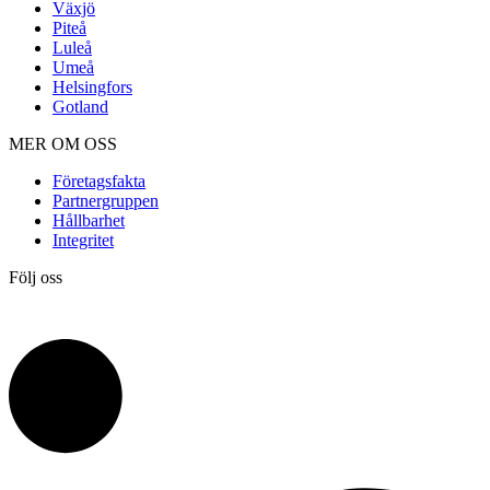
Växjö
Piteå
Luleå
Umeå
Helsingfors
Gotland
MER OM OSS
Företagsfakta
Partnergruppen
Hållbarhet
Integritet
Följ oss