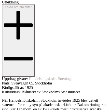
Utbildning
Fakta om projektet
Uppdragsgivare:
Handelshögskole- föreningen
Plats:
Sveavägen 65, Stockholm
Färdigställt år:
1925
Kulturklass:
Blåmärkt av Stockholms Stadsmuseet
När Handelshögskolan i Stockholm invigdes 1925 blev det ett
statement för en ny syn på akademisk arkitektur. Bakom ritningarna
stod Ivar Tengbom, en av 1900-talets mest inflytelserika svenska