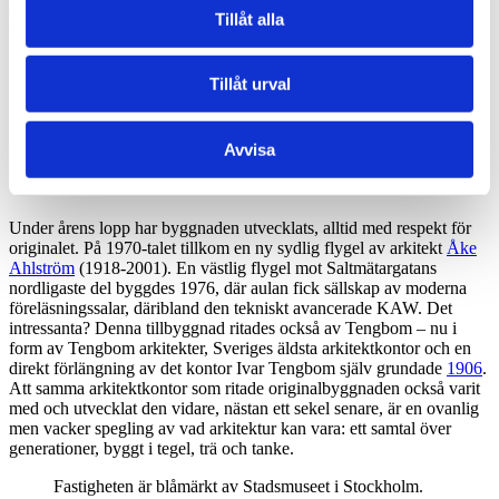
Respektfulla tillbyggnader
Tillåt alla
Tillåt urval
Avvisa
Under årens lopp har byggnaden utvecklats, alltid med respekt för
originalet. På 1970-talet tillkom en ny sydlig flygel av arkitekt
Åke
Ahlström
(1918-2001). En västlig flygel mot Saltmätargatans
nordligaste del byggdes 1976, där aulan fick sällskap av moderna
föreläsningssalar, däribland den tekniskt avancerade KAW. Det
intressanta? Denna tillbyggnad ritades också av Tengbom – nu i
form av Tengbom arkitekter, Sveriges äldsta arkitektkontor och en
direkt förlängning av det kontor Ivar Tengbom själv grundade
1906
.
Att samma arkitektkontor som ritade originalbyggnaden också varit
med och utvecklat den vidare, nästan ett sekel senare, är en ovanlig
men vacker spegling av vad arkitektur kan vara: ett samtal över
generationer, byggt i tegel, trä och tanke.
Fastigheten är blåmärkt av Stadsmuseet i Stockholm.