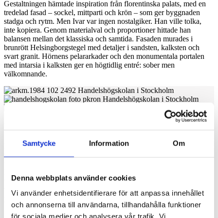
Gestaltningen hämtade inspiration från florentinska palats, med en
tredelad fasad – sockel, mittparti och krön – som ger byggnaden
stadga och rytm. Men Ivar var ingen nostalgiker. Han ville tolka,
inte kopiera. Genom materialval och proportioner hittade han
balansen mellan det klassiska och samtida. Fasaden murades i
brunrött Helsingborgstegel med detaljer i sandsten, kalksten och
svart granit. Hörnens pelararkader och den monumentala portalen
med intarsia i kalksten ger en högtidlig entré: sober men
välkomnande.
Miljö för framtida ledare
Samtycke
Information
Om
Interiören präglas av samma tanke: att förena tradition med funktion.
Och med sina mörka träpaneler och höga fönster är aulan
fortfarande en av byggnadens höjdpunkter. Allt från inredning till
ljusinsläpp har valts med omsorg för att skapa en miljö som
Denna webbplats använder cookies
uppmuntrar till koncentration och respekt för kunskap. Tengbom
visste att miljön påverkar hur vi beter oss. Här ville han landa en
Vi använder enhetsidentifierare för att anpassa innehållet
plats som formar såväl akademiker som framtidens ledare.
och annonserna till användarna, tillhandahålla funktioner
Florentinskt eko – med fötterna i svensk granit
för sociala medier och analysera vår trafik. Vi