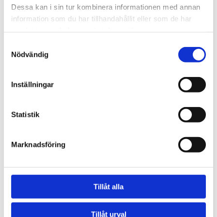
Dessa kan i sin tur kombinera informationen med annan
information som du har tillhandahållit eller som de har
samlat in när du har använt deras tjänster.
minskning av Tengboms
Samtyckesval
totala utsläpp sedan 2019
Nödvändig
Höjdpunkter från Tengboms
hållbarhetsarbete
Inställningar
Minskad sjukfrånvaro med 1,6 procentenheter
Intern chefsutbildning med fokus på arbetsmiljö,
Statistik
arbetsrätt och skapande av engagemang och
psykologisk trygghet
Marknadsföring
Samarbete med
Always Mind
kring psykisk
ohälsa
Tillåt alla
Tillåt urval