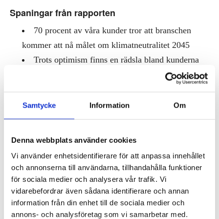
Spaningar från rapporten
70 procent av våra kunder tror att branschen
kommer att nå målet om klimatneutralitet 2045
Trots optimism finns en rädsla bland kunderna
att branschen inte når målet utan högre ställda
branschkrav från politiker
Digitala tvillingar för kulturhistoriska byggnader
Samtycke
Information
Om
har enorm potential för bevarande och
framtidsäkring av byggnadsbeståndet
Denna webbplats använder cookies
Arbetet med social hållbarhet bör omfatta all
Vi använder enhetsidentifierare för att anpassa innehållet
utveckling i staden, inte bara utsatta områden – det
och annonserna till användarna, tillhandahålla funktioner
som gynnar en viss grupp kan också gynna fler
för sociala medier och analysera vår trafik. Vi
vidarebefordrar även sådana identifierare och annan
60%
information från din enhet till de sociala medier och
annons- och analysföretag som vi samarbetar med.