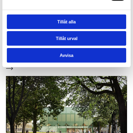
Tillåt alla
Tillåt urval
Tävlingsförslag för ett bårhus
Avvisa
Blott en dag