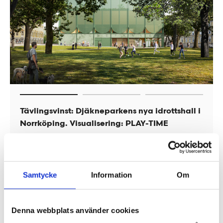
Tävlingsvinst: Djäkneparkens nya idrottshall i
Vårt förslag för Oskarshamns nya
Vårt förslag för Kungsbacka arena.
Norrköping. Visualisering: PLAY-TIME
krematorium Visualisering: PLAY-TIME
Visualisering: PLAY-TIME
Samtycke
Information
Om
Denna webbplats använder cookies