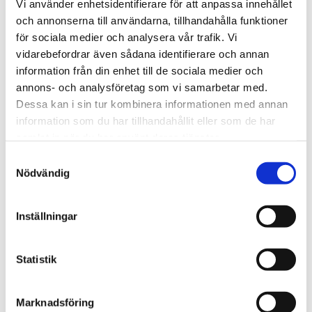
Vi använder enhetsidentifierare för att anpassa innehållet
och annonserna till användarna, tillhandahålla funktioner
för sociala medier och analysera vår trafik. Vi
vidarebefordrar även sådana identifierare och annan
Vill du veta mer om vårt tävlingsteam?
information från din enhet till de sociala medier och
annons- och analysföretag som vi samarbetar med.
mark.humphreys@tengbom.se
Dessa kan i sin tur kombinera informationen med annan
+46 8 412 53 43
information som du har tillhandahållit eller som de har
samlat in när du har använt deras tjänster.
Samtyckesval
Nödvändig
Relaterat
Inställningar
Statistik
Marknadsföring