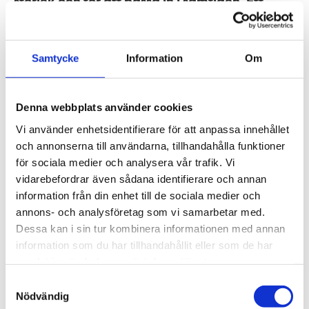
storlek och för att passa in i samtiden. Ett
bårhus är en plats för alla människors sorg och
sista avsked, oavsett religiös- eller social
Samtycke
Information
Om
tillhörighet – samtidigt måste byggnaden
fungera som en modern arbetsplats.
Denna webbplats använder cookies
Vi använder enhetsidentifierare för att anpassa innehållet
Den nya byggnaden i zinkplåt har sin lägsta punkt i
och annonserna till användarna, tillhandahålla funktioner
kopplingen mot kapellet i Limhamnstegel. Glasgången med
för sociala medier och analysera vår trafik. Vi
konstfotografi i etsat glas kopplar samman de båda
vidarebefordrar även sådana identifierare och annan
byggnadskropparna. Foto: Mads Frederik
information från din enhet till de sociala medier och
annons- och analysföretag som vi samarbetar med.
Malmö är en av Sveriges största städer och stadens
Dessa kan i sin tur kombinera informationen med annan
information som du har tillhandahållit eller som de har
bårhus ska vara en neutral plats som välkomnar
samlat in när du har använt deras tjänster.
alla, oavsett religion, ålder eller social tillhörighet.
Samtyckesval
En rofylld plats för närstående att ta ett sista farväl.
Nödvändig
Projektet är en del av Nya sjukhusområdet i Malmö