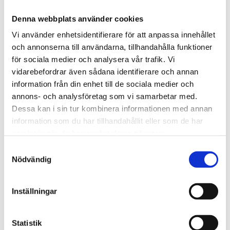
Kontorschef Stockholm
Denna webbplats använder cookies
Vi använder enhetsidentifierare för att anpassa innehållet
mark.humphreys@tengbom.se
och annonserna till användarna, tillhandahålla funktioner
+46 8 412 53 43
för sociala medier och analysera vår trafik. Vi
vidarebefordrar även sådana identifierare och annan
information från din enhet till de sociala medier och
annons- och analysföretag som vi samarbetar med.
Relaterat
Dessa kan i sin tur kombinera informationen med annan
information som du har tillhandahållit eller som de har
samlat in när du har använt deras tjänster.
Samtyckesval
Nödvändig
Inställningar
Statistik