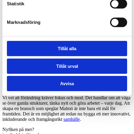
Statistik
För oss handlar det om att gå från ord till handling
Marknadsföring
Vår del i det här arbetet är konkret och långsiktigt. Vi (liksom de
andra aktörerna som skrivit på) har åtagit oss att:
Öka representationen inom vår organisation.
Tillsätta en mångfaldsambassadör som driver dessa frågor
Tillåt alla
framåt.
Mäta och följa upp våra framsteg för att säkerställa att vi gör
skillnad.
Utveckla och efterleva en inkluderingspolicy som ständigt
Tillåt urval
utmanar oss att bli bättre.
Stötta utbildningsinsatser som öppnar dörrar för fler in i
branschen.
Avvisa
Årligen genomföra och rapportera konkreta åtgärder.
Vi vet att förändring kräver fokus och mod. Det handlar om att våga
se över gamla strukturer, tänka nytt och göra arbetet – varje dag. Att
skapa en bransch som speglar Malmö är inte bara ett mål för
framtiden. Det är en möjlighet att redan nu bygga ett mer innovativt,
inkluderande och framgångsrikt
samhälle
.
Nyfiken på mer?