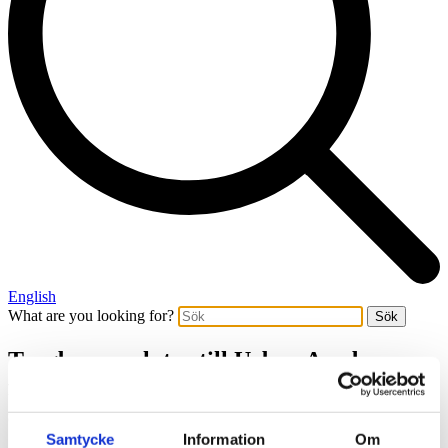
English
What are you looking for?
Sök
Tengbom ansluter till Urban Academy –
för en inkluderande
samhällsbyggnadsbransch
Samtycke
Information
Om