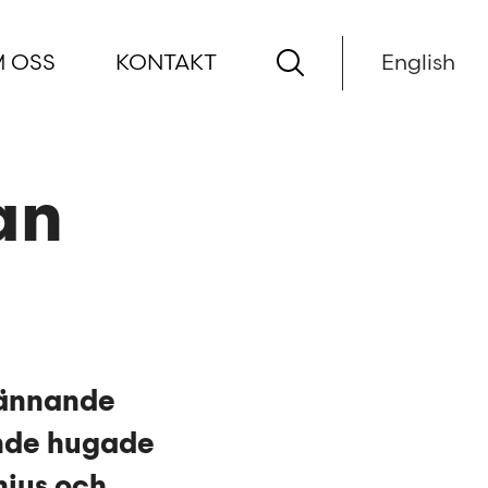
 OSS
KONTAKT
English
an
spännande
unde hugade
nius och