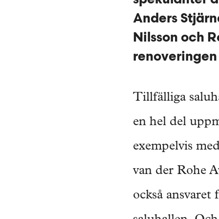
Anders Stjär
Nilsson och R
renoveringen 
Tillfälliga sal
en hel del upp
exempelvis med
van der Rohe 
också ansvaret 