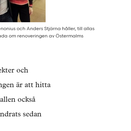
nonius och Anders Stjärna håller, till allas
låda om renoveringen av Östermalms
ekter och
gen är att hitta
hallen också
ändrats sedan