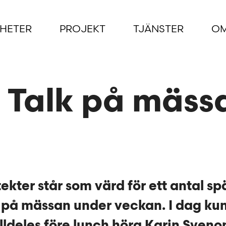
HETER
PROJEKT
TJÄNSTER
OM
 Talk på mäss
tekter står som värd för ett antal 
r på mässan under veckan. I dag k
lldeles före lunch höra Karin Sveno