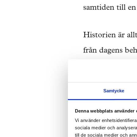
samtiden till en
Historien är all
från dagens beh
arbetsplats och 
konstruktioner 
Samtycke
Men många detal
Denna webbplats använder 
väggen, och 250
Vi använder enhetsidentifierar
sätts sedan till
sociala medier och analysera 
till de sociala medier och a