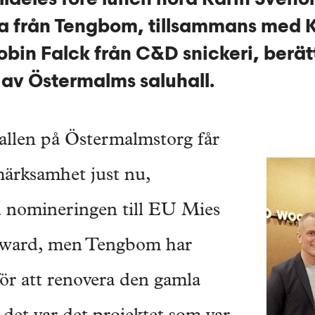
na från Tengbom, tillsammans med
obin Falck från C&D snickeri, berä
av Östermalms saluhall.
uhallen på Östermalmstorg får
märksamhet just nu,
 nomineringen till EU Mies
Award, men Tengbom har
för att renovera den gamla