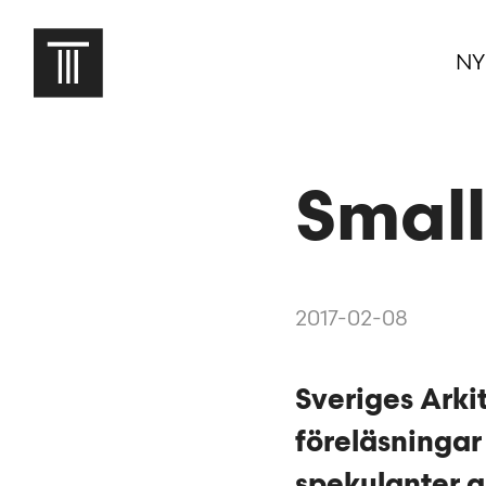
NY
Small
2017-02-08
Sveriges Arki
föreläsninga
spekulanter a