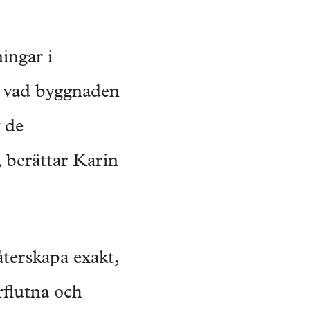
ningar i
r vad byggnaden
v de
 berättar Karin
återskapa exakt,
rflutna och