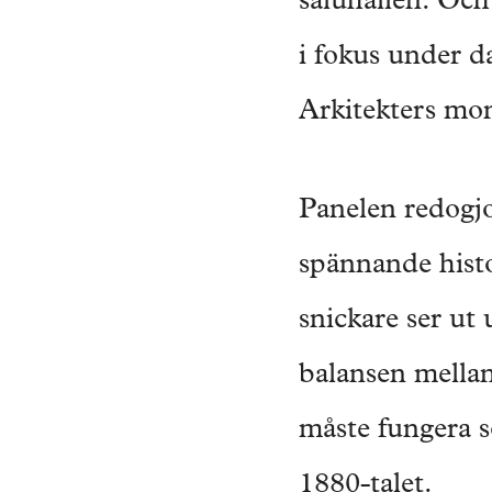
saluhallen. Och
i fokus under d
Arkitekters mo
Panelen redogjo
spännande histo
snickare ser ut
balansen mellan 
måste fungera s
1880-talet.