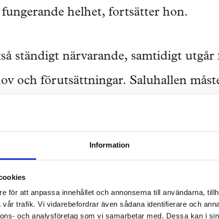
 fungerande helhet, fortsätter hon.
tså ständigt närvarande, samtidigt utgår 
ov och förutsättningar. Saluhallen måste
en bättre plats att besöka än tidigare. N
och tekniska lösningar har självklart var
Information
jer renoveras och återskapas, exempelv
cookies
0 trädetaljer plockas ned, rensas, spack
e för att anpassa innehållet och annonserna till användarna, tillh
baka. Allt för hand.
vår trafik. Vi vidarebefordrar även sådana identifierare och anna
nnons- och analysföretag som vi samarbetar med. Dessa kan i sin