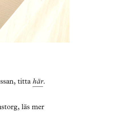
san, titta
här
.
storg, läs mer