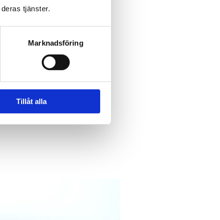
deras tjänster.
ar och
Marknadsföring
system för att
i skickat
 där
Tillåt alla