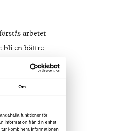
förstås arbetet
 bli en bättre
ya
it välkomna.
Om
is ordstäven på
las, målas och
andahålla funktioner för
n information från din enhet
 tur kombinera informationen