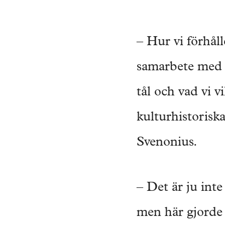
– Hur vi förhåll
samarbete med 
tål och vad vi v
kulturhistorisk
Svenonius.
– Det är ju inte
men här gjorde v