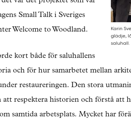
 det var det projektet som var
agens Small Talk i Sveriges
Karin Sve
nter Welcome to Woodland.
glädje, 
saluhall.
rde kort både för saluhallens
ria och för hur samarbetet mellan arkit
 under restaureringen. Den stora utmanin
att respektera historien och förstå att 
om samtida arbetsplats. Mycket har för