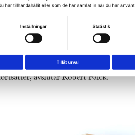
har tillhandahållit eller som de har samlat in när du har använt 
je enskilt salustånd individuellt med lift
Inställningar
Statistik
 detaljer, märkte upp allt, skapade ett 
a fungera från start till slut. Sen har v
bilar med släp till vår fabrik i Falköping
Tillåt urval
ortsätter, avslutar Robert Falck.