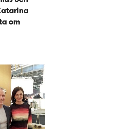
Katarina
tta om