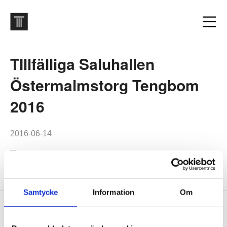
TIllfälliga Saluhallen
Östermalmstorg Tengbom
2016
2016-06-14
Samtycke
Information
Om
Sidfot
Vår historia
1906 tog oss dit vi är idag. Varsågod att förkovra.