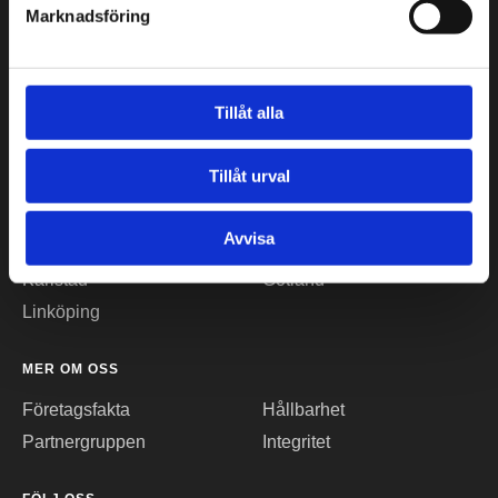
Marknadsföring
VÅRA KONTOR
Stockholm
Borås
Tillåt alla
Göteborg
Växjö
Malmö
Piteå
Tillåt urval
Helsingborg
Luleå
Jönköping
Umeå
Avvisa
Kalmar
Helsingfors
Karlstad
Gotland
Linköping
MER OM OSS
Företagsfakta
Hållbarhet
Partnergruppen
Integritet