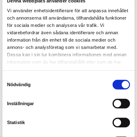
Denna webbplats använder cookies
Vi använder enhetsidentifierare för att anpassa innehållet
Jobba hos oss
och annonserna till användarna, tillhandahålla funktioner
På Tengbom letar vi alltid efter människor som vill flytta
för sociala medier och analysera vår trafik. Vi
gränser med oss. Hör av dig!
vidarebefordrar även sådana identifierare och annan
information från din enhet till de sociala medier och
Nyhetsbrev
annons- och analysföretag som vi samarbetar med.
Prenumerera gärna på TengbomTelegram.
Dessa kan i sin tur kombinera informationen med annan
information som du har tillhandahållit eller som de har
Press
samlat in när du har använt deras tjänster.
Tajt deadline? Här hittar du pressmaterial och snabb
Samtyckesval
Nödvändig
kontakt.
hej@tengbom.se
Inställningar
+46 10 30 30 600
Statistik