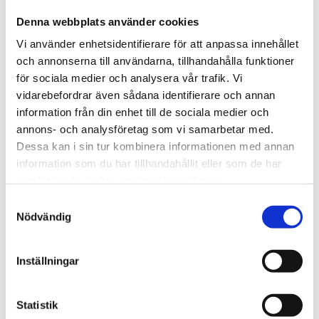
Sidfot
Vår historia
Denna webbplats använder cookies
1906 tog oss dit vi är idag. Varsågod att förkovra.
Vi använder enhetsidentifierare för att anpassa innehållet
och annonserna till användarna, tillhandahålla funktioner
Jobba hos oss
för sociala medier och analysera vår trafik. Vi
På Tengbom letar vi alltid efter människor som vill
vidarebefordrar även sådana identifierare och annan
flytta gränser med oss. Hör av dig!
information från din enhet till de sociala medier och
annons- och analysföretag som vi samarbetar med.
Nyhetsbrev
Dessa kan i sin tur kombinera informationen med annan
information som du har tillhandahållit eller som de har
Prenumerera gärna på TengbomTelegram.
samlat in när du har använt deras tjänster.
Press
Samtyckesval
Nödvändig
Tajt deadline? Här hittar du pressmaterial och
snabb kontakt.
Inställningar
hej@tengbom.se
Statistik