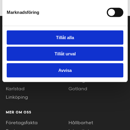
+46 10 30 30 600
Marknadsföring
VÅRA KONTOR
Tillåt alla
Stockholm
Borås
Göteborg
Växjö
Tillåt urval
Malmö
Piteå
Helsingborg
Luleå
Avvisa
Jönköping
Umeå
Kalmar
Helsingfors
Karlstad
Gotland
Linköping
MER OM OSS
Företagsfakta
Hållbarhet