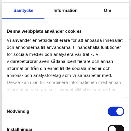
Samtycke
Information
Om
Denna webbplats använder cookies
Vi använder enhetsidentifierare för att anpassa innehållet
Sidfot
och annonserna till användarna, tillhandahålla funktioner
Vår historia
för sociala medier och analysera vår trafik. Vi
1906 tog oss dit vi är idag. Varsågod att förkovra.
vidarebefordrar även sådana identifierare och annan
information från din enhet till de sociala medier och
Jobba hos oss
annons- och analysföretag som vi samarbetar med.
På Tengbom letar vi alltid efter människor som vill flytta
Dessa kan i sin tur kombinera informationen med annan
gränser med oss. Hör av dig!
information som du har tillhandahållit eller som de har
samlat in när du har använt deras tjänster.
Nyhetsbrev
Samtyckesval
Nödvändig
Prenumerera gärna på TengbomTelegram.
Press
Inställningar