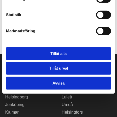
Tajt deadline? Här hittar du pressmaterial och snabb
kontakt.
Statistik
hej@tengbom.se
Marknadsföring
+46 10 30 30 600
Tillåt alla
VÅRA KONTOR
Tillåt urval
Stockholm
Borås
Göteborg
Växjö
Avvisa
Malmö
Piteå
Helsingborg
Luleå
Jönköping
Umeå
Kalmar
Helsingfors