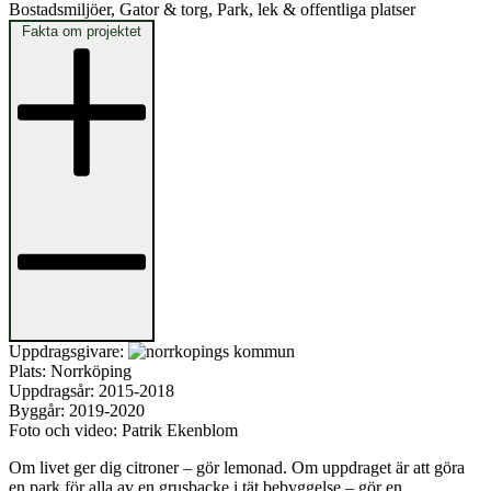
Bostadsmiljöer, Gator & torg, Park, lek & offentliga platser
Fakta om projektet
Uppdragsgivare:
Plats:
Norrköping
Uppdragsår:
2015-2018
Byggår:
2019-2020
Foto och video:
Patrik Ekenblom
Om livet ger dig citroner – gör lemonad. Om uppdraget är att göra
en park för alla av en grusbacke i tät bebyggelse – gör en