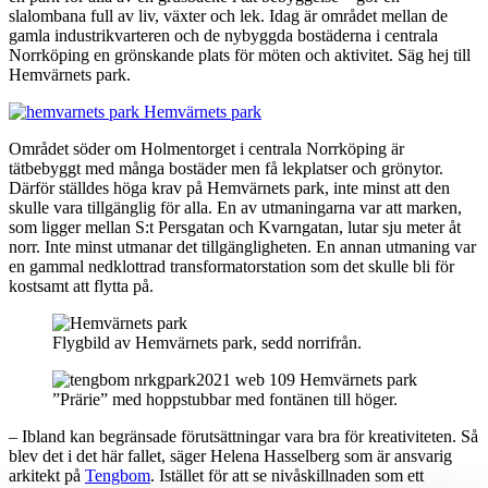
slalombana full av liv, växter och lek. Idag är området mellan de
gamla industrikvarteren och de nybyggda bostäderna i centrala
Norrköping en grönskande plats för möten och aktivitet. Säg hej till
Hemvärnets park.
Området söder om Holmentorget i centrala Norrköping är
tätbebyggt med många bostäder men få lekplatser och grönytor.
Därför ställdes höga krav på Hemvärnets park, inte minst att den
skulle vara tillgänglig för alla. En av utmaningarna var att marken,
som ligger mellan S:t Persgatan och Kvarngatan, lutar sju meter åt
norr. Inte minst utmanar det tillgängligheten. En annan utmaning var
en gammal nedklottrad transformatorstation som det skulle bli för
kostsamt att flytta på.
Flygbild av Hemvärnets park, sedd norrifrån.
”Prärie” med hoppstubbar med fontänen till höger.
– Ibland kan begränsade förutsättningar vara bra för kreativiteten. Så
blev det i det här fallet, säger Helena Hasselberg som är ansvarig
arkitekt på
Tengbom
. Istället för att se nivåskillnaden som ett