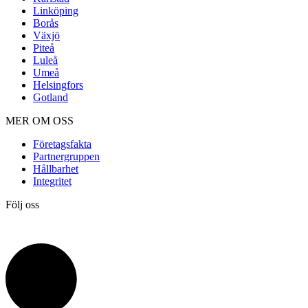
Linköping
Borås
Växjö
Piteå
Luleå
Umeå
Helsingfors
Gotland
MER OM OSS
Företagsfakta
Partnergruppen
Hållbarhet
Integritet
Följ oss