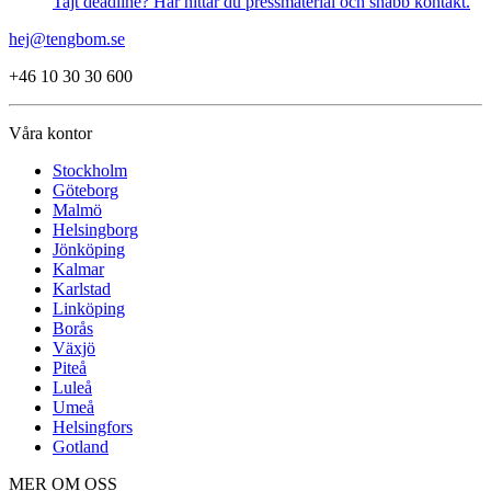
Tajt deadline? Här hittar du pressmaterial och snabb kontakt.
hej@tengbom.se
+46 10 30 30 600
Våra kontor
Stockholm
Göteborg
Malmö
Helsingborg
Jönköping
Kalmar
Karlstad
Linköping
Borås
Växjö
Piteå
Luleå
Umeå
Helsingfors
Gotland
MER OM OSS