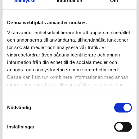
Samtycke
Information
Om
Denna webbplats använder cookies
Vi använder enhetsidentifierare för att anpassa innehållet
och annonserna till användarna, tillhandahålla funktioner
för sociala medier och analysera vår trafik. Vi
vidarebefordrar även sådana identifierare och annan
information från din enhet till de sociala medier och
annons- och analysföretag som vi samarbetar med.
Dessa kan i sin tur kombinera informationen med annan
information som du har tillhandahållit eller som de har
samlat in när du har använt deras tjänster.
English
What are you looking for?
Sök
Samtyckesval
Nödvändig
Sandra Skoglund
Inställningar
Arkitekt SAR/MSA