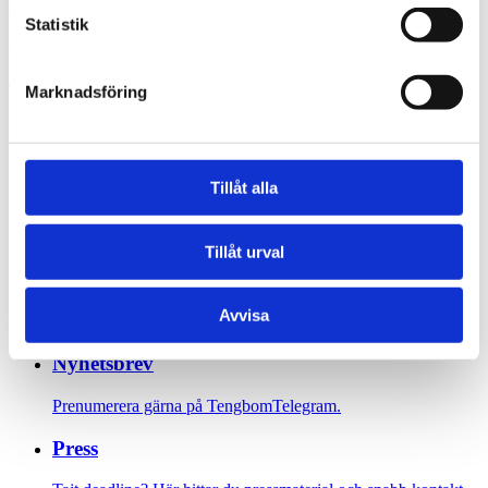
sandra.skoglund@tengbom.se
Statistik
+46 708 36 91 91
Jönköping
Marknadsföring
Sidfot
Vår historia
Tillåt alla
1906 tog oss dit vi är idag. Varsågod att förkovra.
Tillåt urval
Jobba hos oss
På Tengbom letar vi alltid efter människor som vill flytta
Avvisa
gränser med oss. Hör av dig!
Nyhetsbrev
Prenumerera gärna på TengbomTelegram.
Press