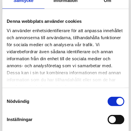
Samtycke
Information
Om
Denna webbplats använder cookies
Vi använder enhetsidentifierare för att anpassa innehållet
och annonserna till användarna, tillhandahålla funktioner
för sociala medier och analysera vår trafik. Vi
vidarebefordrar även sådana identifierare och annan
information från din enhet till de sociala medier och
annons- och analysföretag som vi samarbetar med.
Dessa kan i sin tur kombinera informationen med annan
information som du har tillhandahållit eller som de har
samlat in när du har använt deras tjänster.
English
What are you looking for?
Sök
Samtyckesval
Nödvändig
Martin Christiansen
Inställningar
Arkitekt