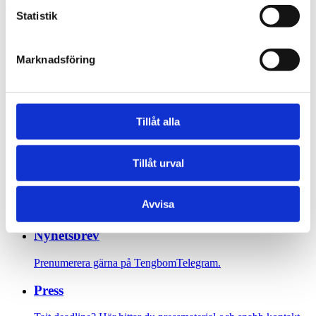
Martin.Christiansen@tengbom.se
Statistik
+46 709 16 17 33
Stockholm
Marknadsföring
Sidfot
Vår historia
Tillåt alla
1906 tog oss dit vi är idag. Varsågod att förkovra.
Tillåt urval
Jobba hos oss
På Tengbom letar vi alltid efter människor som vill flytta
Avvisa
gränser med oss. Hör av dig!
Nyhetsbrev
Prenumerera gärna på TengbomTelegram.
Press