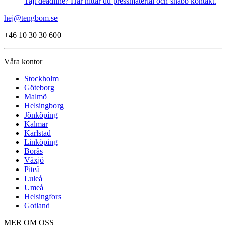
Tajt deadline? Här hittar du pressmaterial och snabb kontakt.
hej@tengbom.se
+46 10 30 30 600
Våra kontor
Stockholm
Göteborg
Malmö
Helsingborg
Jönköping
Kalmar
Karlstad
Linköping
Borås
Växjö
Piteå
Luleå
Umeå
Helsingfors
Gotland
MER OM OSS