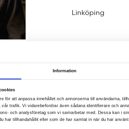
Linköping
Information
a hos oss
Nyhetsbrev
cookies
e för att anpassa innehållet och annonserna till användarna, tillh
bom letar vi alltid
Prenumerera gärna 
vår trafik. Vi vidarebefordrar även sådana identifierare och anna
nnons- och analysföretag som vi samarbetar med. Dessa kan i sin
änniskor som vill
TengbomTelegram.
har tillhandahållit eller som de har samlat in när du har använt 
gränser med oss. Hör