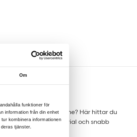
Om
Press
andahålla funktioner för
på
Tajt deadline? Här hittar du
n information från din enhet
 tur kombinera informationen
pressmaterial och snabb
deras tjänster.
kontakt.