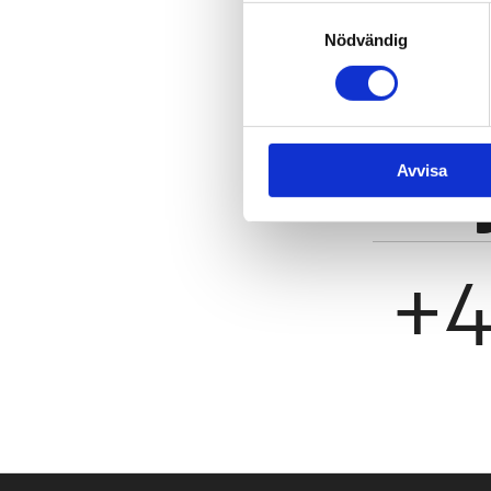
av dig!
Samtyckesval
Nödvändig
he
Avvisa
+4