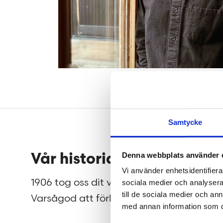
Samtycke
Sidfot
Vår historia
Jobb
Denna webbplats använder 
Vi använder enhetsidentifierar
1906 tog oss dit vi är idag.
På Teng
sociala medier och analysera 
till de sociala medier och a
Varsågod att förkovra.
efter m
med annan information som du 
flytta 