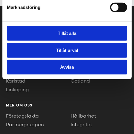
Marknadsföring
VÅRA KONTOR
Stockholm
Borås
Tillåt alla
Göteborg
Växjö
Malmö
Piteå
Tillåt urval
Helsingborg
Luleå
Jönköping
Umeå
Avvisa
Kalmar
Helsingfors
Karlstad
Gotland
Linköping
MER OM OSS
Företagsfakta
Hållbarhet
Partnergruppen
Integritet