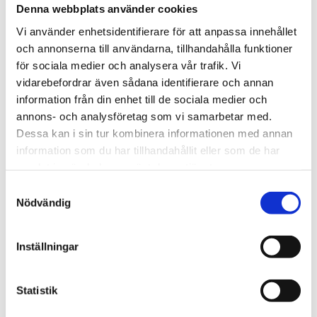
Denna webbplats använder cookies
1906 tog oss dit vi är idag. Varsågod att förkovra.
Vi använder enhetsidentifierare för att anpassa innehållet
Jobba hos oss
och annonserna till användarna, tillhandahålla funktioner
På Tengbom letar vi alltid efter människor som vill
för sociala medier och analysera vår trafik. Vi
vidarebefordrar även sådana identifierare och annan
flytta gränser med oss. Hör av dig!
information från din enhet till de sociala medier och
Nyhetsbrev
annons- och analysföretag som vi samarbetar med.
Dessa kan i sin tur kombinera informationen med annan
Prenumerera gärna på TengbomTelegram.
information som du har tillhandahållit eller som de har
samlat in när du har använt deras tjänster.
Press
Samtyckesval
Tajt deadline? Här hittar du pressmaterial och
Nödvändig
snabb kontakt.
Inställningar
hej@tengbom.se
+46 10 30 30 600
Statistik