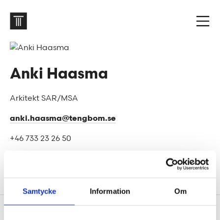
Anki Haasma
Arkitekt SAR/MSA
anki.haasma@tengbom.se
+46 733 23 26 50
Karlstad
Samtycke
Information
Om
Sidfot
Vår historia