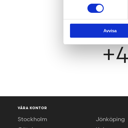
he
Avvisa
+4
VÅRA KONTOR
Stockholm
Jönköping