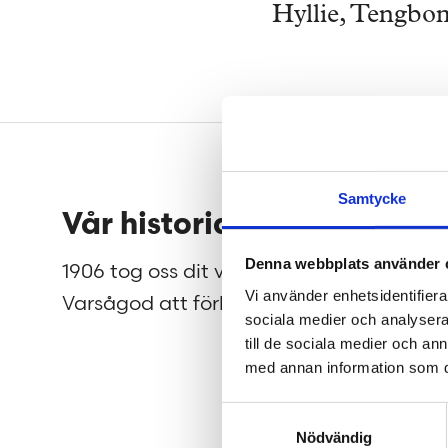
Hyllie, Tengb
Sidfot
Samtycke
Vår historia
Jobb
Denna webbplats använder 
1906 tog oss dit vi är idag.
På Teng
Vi använder enhetsidentifierar
Varsågod att förkovra.
efter m
sociala medier och analysera 
flytta 
till de sociala medier och a
av dig!
med annan information som du 
Samtyckesval
Nödvändig