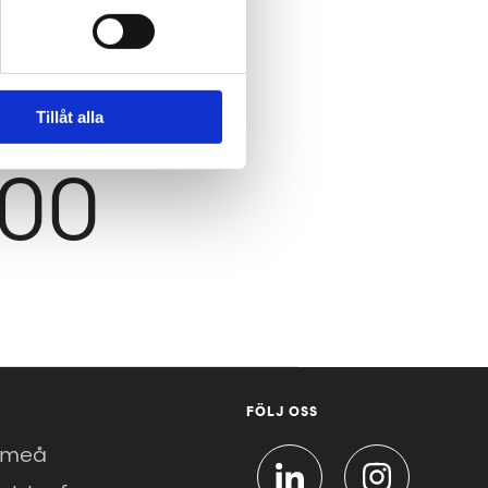
.se
Tillåt alla
600
FÖLJ OSS
meå