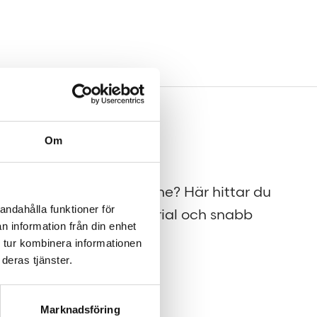
Om
Press
på
Tajt deadline? Här hittar du
andahålla funktioner för
pressmaterial och snabb
n information från din enhet
kontakt.
 tur kombinera informationen
deras tjänster.
Marknadsföring