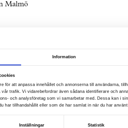
om Malmö
Information
a hos oss
Nyhetsbrev
cookies
bom letar vi alltid
Prenumerera gärna 
e för att anpassa innehållet och annonserna till användarna, tillh
änniskor som vill
TengbomTelegram.
vår trafik. Vi vidarebefordrar även sådana identifierare och anna
gränser med oss. Hör
nnons- och analysföretag som vi samarbetar med. Dessa kan i sin
har tillhandahållit eller som de har samlat in när du har använt 
Inställningar
Statistik