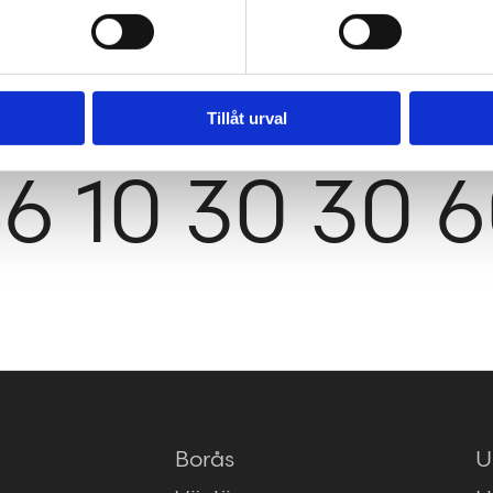
j@tengbom
Tillåt urval
6 10 30 30 
Borås
U