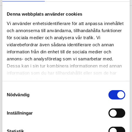
Sidfot
Denna webbplats använder cookies
Vår historia
Vi använder enhetsidentifierare för att anpassa innehållet
1906 tog oss dit vi är idag. Varsågod att förkovra.
och annonserna till användarna, tillhandahålla funktioner
för sociala medier och analysera vår trafik. Vi
Jobba hos oss
vidarebefordrar även sådana identifierare och annan
På Tengbom letar vi alltid efter människor som vill
information från din enhet till de sociala medier och
flytta gränser med oss. Hör av dig!
annons- och analysföretag som vi samarbetar med.
Dessa kan i sin tur kombinera informationen med annan
Nyhetsbrev
information som du har tillhandahållit eller som de har
Prenumerera gärna på TengbomTelegram.
samlat in när du har använt deras tjänster.
Samtyckesval
Press
Nödvändig
Tajt deadline? Här hittar du pressmaterial och
snabb kontakt.
Inställningar
hej@tengbom.se
Statistik