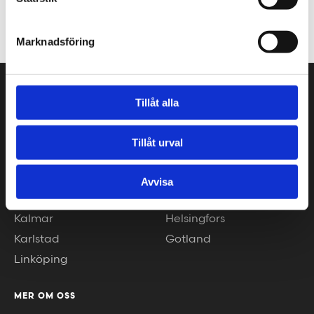
+46 10 30 30 600
Marknadsföring
VÅRA KONTOR
Tillåt alla
Stockholm
Borås
Göteborg
Växjö
Tillåt urval
Malmö
Piteå
Helsingborg
Luleå
Avvisa
Jönköping
Umeå
Kalmar
Helsingfors
Karlstad
Gotland
Linköping
MER OM OSS