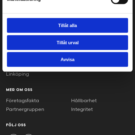
VÅRA KONTOR
Stockholm
Borås
Göteborg
Växjö
Tillåt alla
Malmö
Piteå
Helsingborg
Luleå
Tillåt urval
Jönköping
Umeå
Kalmar
Helsingfors
Avvisa
Karlstad
Gotland
Linköping
MER OM OSS
Företagsfakta
Hållbarhet
Partnergruppen
Integritet
FÖLJ OSS