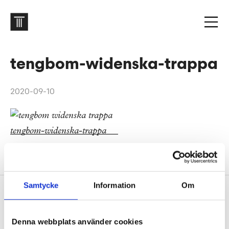
tengbom-widenska-trappa
2020-09-10
Widerströmska gymnasiet
Samtycke
Information
Om
Sidfot
Vår historia
1906 tog oss dit vi är idag. Varsågod att förkovra.
Denna webbplats använder cookies