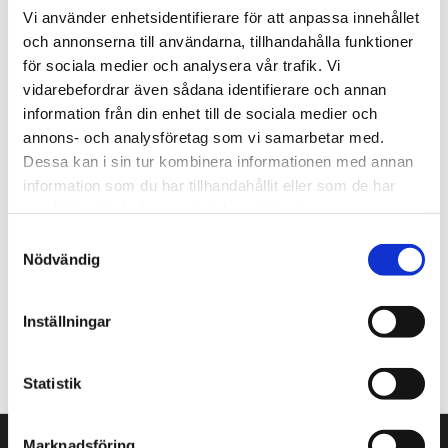
Jobba hos oss
Vi använder enhetsidentifierare för att anpassa innehållet
På Tengbom letar vi alltid efter människor som vill
och annonserna till användarna, tillhandahålla funktioner
flytta gränser med oss. Hör av dig!
för sociala medier och analysera vår trafik. Vi
vidarebefordrar även sådana identifierare och annan
Nyhetsbrev
information från din enhet till de sociala medier och
annons- och analysföretag som vi samarbetar med.
Prenumerera gärna på TengbomTelegram.
Dessa kan i sin tur kombinera informationen med annan
Press
information som du har tillhandahållit eller som de har
samlat in när du har använt deras tjänster.
Tajt deadline? Här hittar du pressmaterial och
Samtyckesval
snabb kontakt.
Nödvändig
hej@tengbom.se
Inställningar
+46 10 30 30 600
Statistik
Marknadsföring