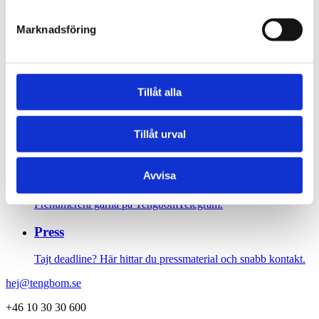
Sidfot
Marknadsföring
Vår historia
1906 tog oss dit vi är idag. Varsågod att förkovra.
Tillåt alla
Jobba hos oss
Tillåt urval
På Tengbom letar vi alltid efter människor som vill flytta
gränser med oss. Hör av dig!
Nyhetsbrev
Avvisa
Prenumerera gärna på TengbomTelegram.
Press
Tajt deadline? Här hittar du pressmaterial och snabb kontakt.
hej@tengbom.se
+46 10 30 30 600