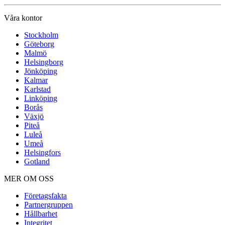
Våra kontor
Stockholm
Göteborg
Malmö
Helsingborg
Jönköping
Kalmar
Karlstad
Linköping
Borås
Växjö
Piteå
Luleå
Umeå
Helsingfors
Gotland
MER OM OSS
Företagsfakta
Partnergruppen
Hållbarhet
Integritet