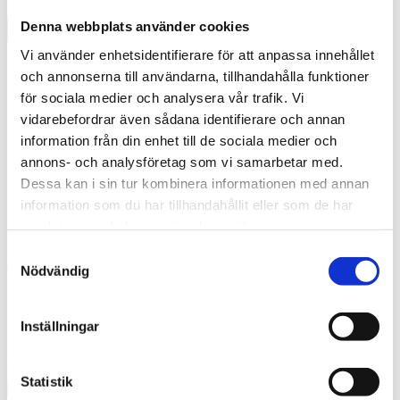
Denna webbplats använder cookies
Vi använder enhetsidentifierare för att anpassa innehållet
och annonserna till användarna, tillhandahålla funktioner
för sociala medier och analysera vår trafik. Vi
vidarebefordrar även sådana identifierare och annan
information från din enhet till de sociala medier och
annons- och analysföretag som vi samarbetar med.
Dessa kan i sin tur kombinera informationen med annan
information som du har tillhandahållit eller som de har
samlat in när du har använt deras tjänster.
Samtyckesval
English
Nödvändig
What are you looking for?
Sök
Stjärnorp slottsruin 1
Inställningar
2023-12-18
Statistik