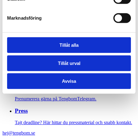
Foto: Tim Meier
Marknadsföring
Sidfot
Vår historia
Tillåt alla
1906 tog oss dit vi är idag. Varsågod att förkovra.
Jobba hos oss
Tillåt urval
På Tengbom letar vi alltid efter människor som vill flytta
gränser med oss. Hör av dig!
Avvisa
Nyhetsbrev
Prenumerera gärna på TengbomTelegram.
Press
Tajt deadline? Här hittar du pressmaterial och snabb kontakt.
hej@tengbom.se