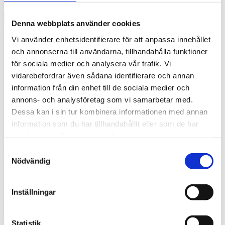
Denna webbplats använder cookies
Vi använder enhetsidentifierare för att anpassa innehållet
och annonserna till användarna, tillhandahålla funktioner
för sociala medier och analysera vår trafik. Vi
vidarebefordrar även sådana identifierare och annan
information från din enhet till de sociala medier och
annons- och analysföretag som vi samarbetar med.
Dessa kan i sin tur kombinera informationen med annan
information som du har tillhandahållit eller som de har
samlat in när du har använt deras tjänster.
English
Samtyckesval
What are you looking for?
Sök
Nödvändig
Uppsala Stadsbibliotek
Inställningar
2019-01-21
Statistik