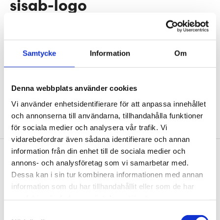
sisab-logo
Samtycke
Information
Om
Denna webbplats använder cookies
Vi använder enhetsidentifierare för att anpassa innehållet
och annonserna till användarna, tillhandahålla funktioner
Sisab
för sociala medier och analysera vår trafik. Vi
vidarebefordrar även sådana identifierare och annan
Sidfot
information från din enhet till de sociala medier och
Vår historia
annons- och analysföretag som vi samarbetar med.
1906 tog oss dit vi är idag. Varsågod att förkovra.
Dessa kan i sin tur kombinera informationen med annan
information som du har tillhandahållit eller som de har
Jobba hos oss
samlat in när du har använt deras tjänster.
På Tengbom letar vi alltid efter människor som vill
Samtyckesval