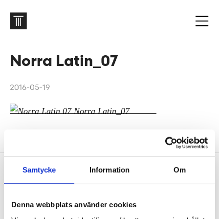
Norra Latin_07
2016-05-19
Norra Latin
Sidfot
Vår historia
Samtycke
Information
Om
1906 tog oss dit vi är idag. Varsågod att förkovra.
Denna webbplats använder cookies
Jobba hos oss