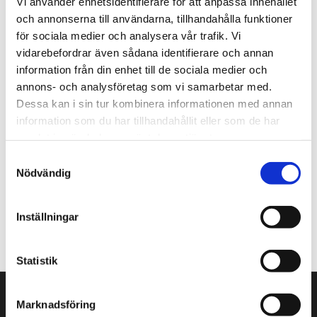
Vi använder enhetsidentifierare för att anpassa innehållet
På Tengbom letar vi alltid efter människor som vill
och annonserna till användarna, tillhandahålla funktioner
flytta gränser med oss. Hör av dig!
för sociala medier och analysera vår trafik. Vi
vidarebefordrar även sådana identifierare och annan
Nyhetsbrev
information från din enhet till de sociala medier och
Prenumerera gärna på TengbomTelegram.
annons- och analysföretag som vi samarbetar med.
Dessa kan i sin tur kombinera informationen med annan
Press
information som du har tillhandahållit eller som de har
Tajt deadline? Här hittar du pressmaterial och
samlat in när du har använt deras tjänster.
snabb kontakt.
Samtyckesval
Nödvändig
hej@tengbom.se
Inställningar
+46 10 30 30 600
Statistik
VÅRA KONTOR
Marknadsföring