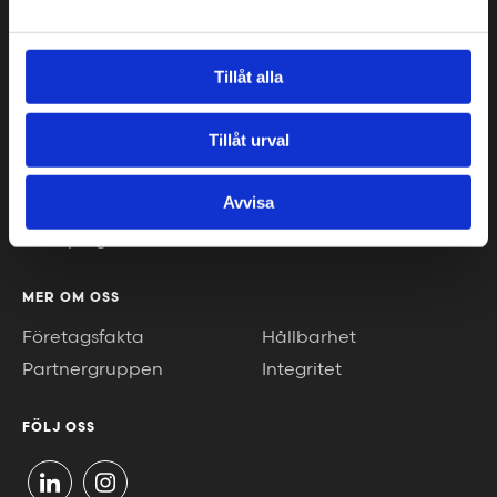
Stockholm
Borås
Göteborg
Växjö
Tillåt alla
Malmö
Piteå
Helsingborg
Luleå
Tillåt urval
Jönköping
Umeå
Kalmar
Helsingfors
Avvisa
Karlstad
Gotland
Linköping
MER OM OSS
Företagsfakta
Hållbarhet
Partnergruppen
Integritet
FÖLJ OSS