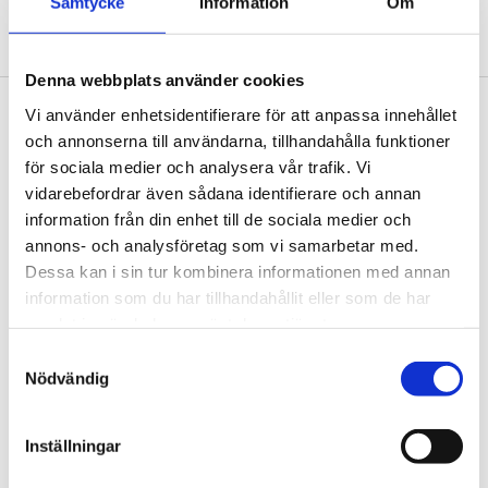
Samtycke
Information
Om
Nya Karolinska Foto: Fredrik Sweger
Denna webbplats använder cookies
Sidfot
Vår historia
Vi använder enhetsidentifierare för att anpassa innehållet
och annonserna till användarna, tillhandahålla funktioner
1906 tog oss dit vi är idag. Varsågod att förkovra.
för sociala medier och analysera vår trafik. Vi
vidarebefordrar även sådana identifierare och annan
Jobba hos oss
information från din enhet till de sociala medier och
På Tengbom letar vi alltid efter människor som vill
annons- och analysföretag som vi samarbetar med.
flytta gränser med oss. Hör av dig!
Dessa kan i sin tur kombinera informationen med annan
information som du har tillhandahållit eller som de har
Nyhetsbrev
samlat in när du har använt deras tjänster.
Prenumerera gärna på TengbomTelegram.
Samtyckesval
Nödvändig
Press
Tajt deadline? Här hittar du pressmaterial och
Inställningar
snabb kontakt.