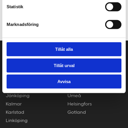
Statistik
hej@tengbom.se
+46 10 30 30 600
Marknadsföring
Tillåt alla
VÅRA KONTOR
Stockholm
Borås
Tillåt urval
Göteborg
Växjö
Malmö
Piteå
Avvisa
Helsingborg
Luleå
Jönköping
Umeå
Kalmar
Helsingfors
Karlstad
Gotland
Linköping