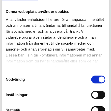
Denna webbplats använder cookies
Vi använder enhetsidentifierare för att anpassa innehållet
och annonserna till användarna, tillhandahålla funktioner
för sociala medier och analysera vår trafik. Vi
vidarebefordrar även sådana identifierare och annan
information från din enhet till de sociala medier och
annons- och analysföretag som vi samarbetar med.
Dessa kan i sin tur kombinera informationen med annan
information som du har tillhandahållit eller som de har
samlat in när du har använt deras tjänster.
English
Samtyckesval
What are you looking for?
Sök
Nödvändig
Hötorgets T-bana, Tengbom
Inställningar
2016-05-13
Statistik