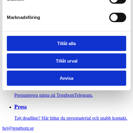
Hötorgets tunnelbanestation
Marknadsföring
Sidfot
Vår historia
Tillåt alla
1906 tog oss dit vi är idag. Varsågod att förkovra.
Jobba hos oss
Tillåt urval
På Tengbom letar vi alltid efter människor som vill flytta
gränser med oss. Hör av dig!
Avvisa
Nyhetsbrev
Prenumerera gärna på TengbomTelegram.
Press
Tajt deadline? Här hittar du pressmaterial och snabb kontakt.
hej@tengbom.se