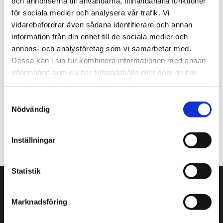
och annonserna till användarna, tillhandahålla funktioner
för sociala medier och analysera vår trafik. Vi
Nyhetsbrev
vidarebefordrar även sådana identifierare och annan
Prenumerera gärna på TengbomTelegram.
information från din enhet till de sociala medier och
annons- och analysföretag som vi samarbetar med.
Press
Dessa kan i sin tur kombinera informationen med annan
Tajt deadline? Här hittar du pressmaterial och
information som du har tillhandahållit eller som de har
snabb kontakt.
samlat in när du har använt deras tjänster.
Samtyckesval
Nödvändig
hej@tengbom.se
+46 10 30 30 600
Inställningar
Statistik
VÅRA KONTOR
Marknadsföring
Stockholm
Borås
Göteborg
Växjö