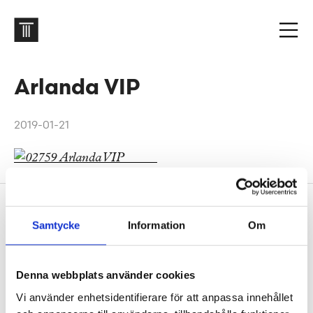
Arlanda VIP
2019-01-21
Sidfot
Vår historia
Samtycke
Information
Om
1906 tog oss dit vi är idag. Varsågod att förkovra.
Jobba hos oss
Denna webbplats använder cookies
På Tengbom letar vi alltid efter människor som vill
Vi använder enhetsidentifierare för att anpassa innehållet
flytta gränser med oss. Hör av dig!