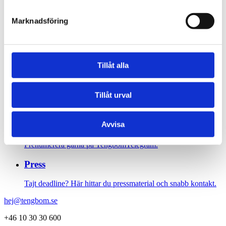
Sidfot
Marknadsföring
Vår historia
1906 tog oss dit vi är idag. Varsågod att förkovra.
Tillåt alla
Jobba hos oss
Tillåt urval
På Tengbom letar vi alltid efter människor som vill flytta
gränser med oss. Hör av dig!
Nyhetsbrev
Avvisa
Prenumerera gärna på TengbomTelegram.
Press
Tajt deadline? Här hittar du pressmaterial och snabb kontakt.
hej@tengbom.se
+46 10 30 30 600