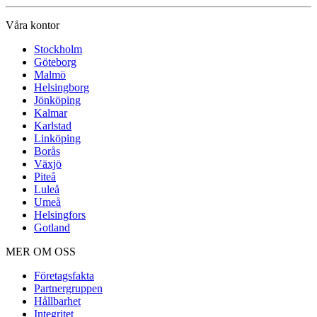
Våra kontor
Stockholm
Göteborg
Malmö
Helsingborg
Jönköping
Kalmar
Karlstad
Linköping
Borås
Växjö
Piteå
Luleå
Umeå
Helsingfors
Gotland
MER OM OSS
Företagsfakta
Partnergruppen
Hållbarhet
Integritet