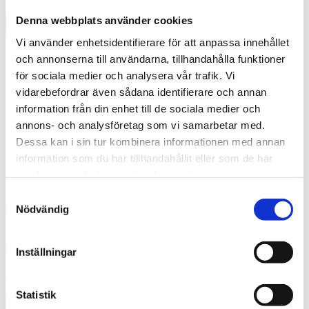
Denna webbplats använder cookies
Vi använder enhetsidentifierare för att anpassa innehållet
och annonserna till användarna, tillhandahålla funktioner
för sociala medier och analysera vår trafik. Vi
vidarebefordrar även sådana identifierare och annan
information från din enhet till de sociala medier och
annons- och analysföretag som vi samarbetar med.
Dessa kan i sin tur kombinera informationen med annan
information som du har tillhandahållit eller som de har
samlat in när du har använt deras tjänster.
Samtyckesval
English
Nödvändig
What are you looking for?
Sök
Hjordis-gruppbild-webb
Inställningar
2019-06-14
Statistik