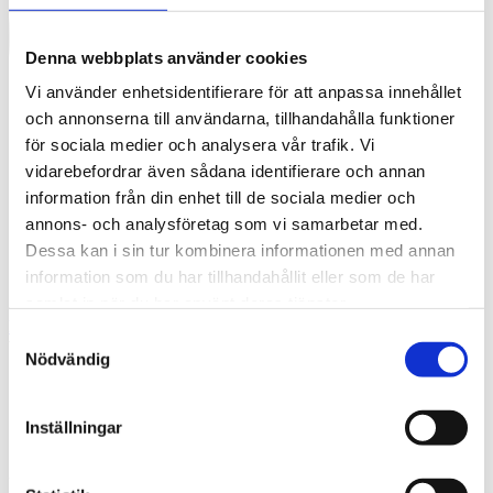
Denna webbplats använder cookies
Vi använder enhetsidentifierare för att anpassa innehållet
och annonserna till användarna, tillhandahålla funktioner
för sociala medier och analysera vår trafik. Vi
vidarebefordrar även sådana identifierare och annan
information från din enhet till de sociala medier och
annons- och analysföretag som vi samarbetar med.
Dessa kan i sin tur kombinera informationen med annan
information som du har tillhandahållit eller som de har
samlat in när du har använt deras tjänster.
English
Samtyckesval
What are you looking for?
Sök
Nödvändig
0df72599-4172-4674-b1a2-7e7edecdac5b-
1.jpeg
Inställningar
2024-09-18