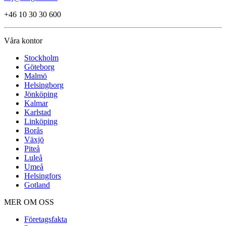
+46 10 30 30 600
Våra kontor
Stockholm
Göteborg
Malmö
Helsingborg
Jönköping
Kalmar
Karlstad
Linköping
Borås
Växjö
Piteå
Luleå
Umeå
Helsingfors
Gotland
MER OM OSS
Företagsfakta