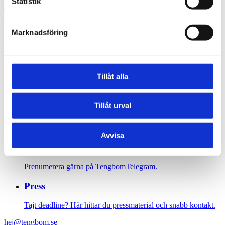
Statistik
Marknadsföring
Sidfot
Vår historia
Tillåt alla
1906 tog oss dit vi är idag. Varsågod att förkovra.
Jobba hos oss
Tillåt urval
På Tengbom letar vi alltid efter människor som vill flytta
gränser med oss. Hör av dig!
Avvisa
Nyhetsbrev
Prenumerera gärna på TengbomTelegram.
Press
Tajt deadline? Här hittar du pressmaterial och snabb kontakt.
hej@tengbom.se