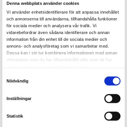
1906 tog oss dit vi är idag. Varsågod att förkovra.
Denna webbplats använder cookies
Vi använder enhetsidentifierare för att anpassa innehållet
Jobba hos oss
och annonserna till användarna, tillhandahålla funktioner
På Tengbom letar vi alltid efter människor som vill
för sociala medier och analysera vår trafik. Vi
flytta gränser med oss. Hör av dig!
vidarebefordrar även sådana identifierare och annan
information från din enhet till de sociala medier och
Nyhetsbrev
annons- och analysföretag som vi samarbetar med.
Dessa kan i sin tur kombinera informationen med annan
Prenumerera gärna på TengbomTelegram.
information som du har tillhandahållit eller som de har
samlat in när du har använt deras tjänster.
Press
Samtyckesval
Tajt deadline? Här hittar du pressmaterial och
Nödvändig
snabb kontakt.
Inställningar
hej@tengbom.se
+46 10 30 30 600
Statistik