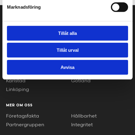
Marknadsföring
VÅRA KONTOR
Stockholm
Borås
Tillåt alla
Göteborg
Växjö
Malmö
Piteå
Tillåt urval
Helsingborg
Luleå
Jönköping
Umeå
Avvisa
Kalmar
Helsingfors
Karlstad
Gotland
Linköping
MER OM OSS
Företagsfakta
Hållbarhet
Partnergruppen
Integritet