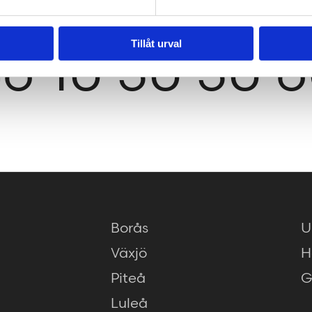
Tillåt urval
6 10 30 30 
Borås
U
Växjö
H
Piteå
G
Luleå