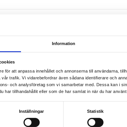
a hos oss
Nyhetsbrev
Information
bom letar vi alltid
Prenumerera gärna 
änniskor som vill
TengbomTelegram.
cookies
gränser med oss. Hör
e för att anpassa innehållet och annonserna till användarna, tillh
vår trafik. Vi vidarebefordrar även sådana identifierare och anna
nnons- och analysföretag som vi samarbetar med. Dessa kan i sin
har tillhandahållit eller som de har samlat in när du har använt 
Inställningar
Statistik
j@tengbom