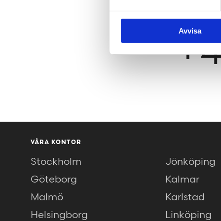
Avvisa
+4
VÅRA KONTOR
Stockholm
Jönköping
Göteborg
Kalmar
Malmö
Karlstad
Helsingborg
Linköping