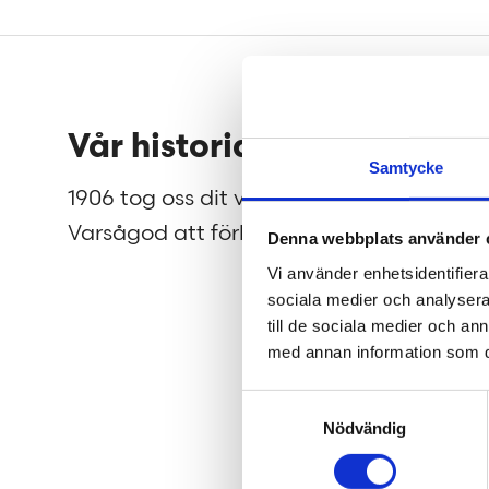
Sidfot
Vår historia
Jobb
Samtycke
1906 tog oss dit vi är idag.
På Teng
Varsågod att förkovra.
efter m
Denna webbplats använder 
flytta 
Vi använder enhetsidentifierar
sociala medier och analysera 
av dig!
till de sociala medier och a
med annan information som du 
Samtyckesval
Nödvändig
he