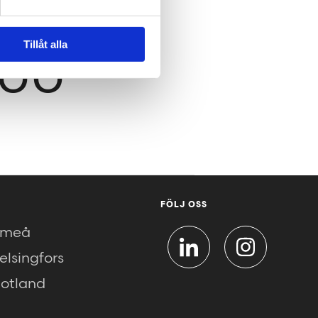
Tillåt alla
600
FÖLJ OSS
meå
elsingfors
otland