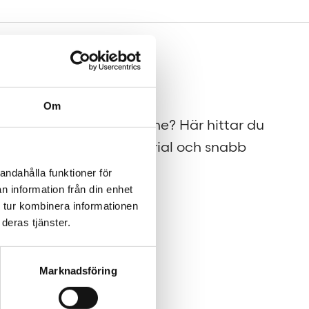
Press
Om
på
Tajt deadline? Här hittar du
pressmaterial och snabb
kontakt.
andahålla funktioner för
n information från din enhet
 tur kombinera informationen
deras tjänster.
Marknadsföring
.se