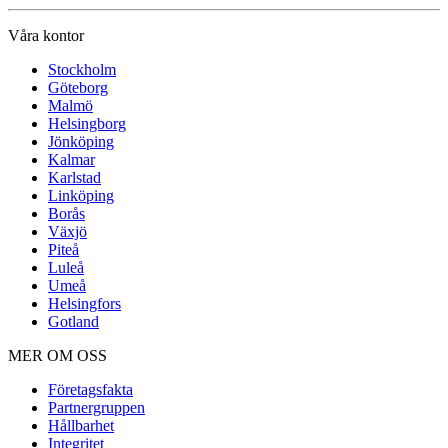
Våra kontor
Stockholm
Göteborg
Malmö
Helsingborg
Jönköping
Kalmar
Karlstad
Linköping
Borås
Växjö
Piteå
Luleå
Umeå
Helsingfors
Gotland
MER OM OSS
Företagsfakta
Partnergruppen
Hållbarhet
Integritet