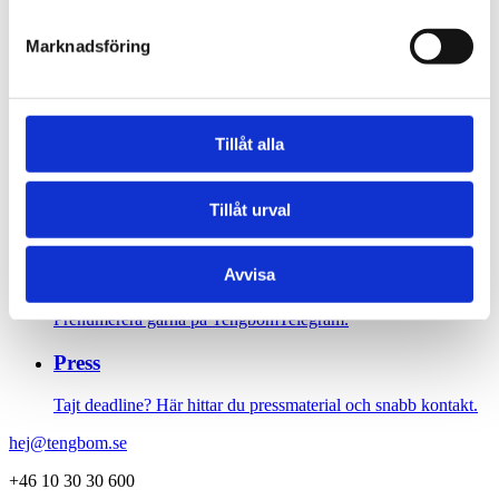
Sidfot
Marknadsföring
Vår historia
1906 tog oss dit vi är idag. Varsågod att förkovra.
Tillåt alla
Jobba hos oss
Tillåt urval
På Tengbom letar vi alltid efter människor som vill flytta
gränser med oss. Hör av dig!
Nyhetsbrev
Avvisa
Prenumerera gärna på TengbomTelegram.
Press
Tajt deadline? Här hittar du pressmaterial och snabb kontakt.
hej@tengbom.se
+46 10 30 30 600