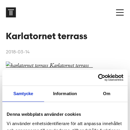
Karlatornet terrass
2018-03-14
Sidfot
Vår historia
Samtycke
Information
Om
1906 tog oss dit vi är idag. Varsågod att förkovra.
Jobba hos oss
Denna webbplats använder cookies
På Tengbom letar vi alltid efter människor som vill
Vi använder enhetsidentifierare för att anpassa innehållet
flytta gränser med oss. Hör av dig!