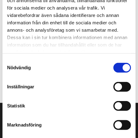
och annonserna till användarna, tillhandahålla funktioner
för sociala medier och analysera vår trafik. Vi
Nyhetsbrev
vidarebefordrar även sådana identifierare och annan
Prenumerera gärna på TengbomTelegram.
information från din enhet till de sociala medier och
annons- och analysföretag som vi samarbetar med.
Press
Dessa kan i sin tur kombinera informationen med annan
Tajt deadline? Här hittar du pressmaterial och
information som du har tillhandahållit eller som de har
snabb kontakt.
samlat in när du har använt deras tjänster.
Samtyckesval
Nödvändig
hej@tengbom.se
+46 10 30 30 600
Inställningar
Statistik
VÅRA KONTOR
Marknadsföring
Stockholm
Borås
Göteborg
Växjö