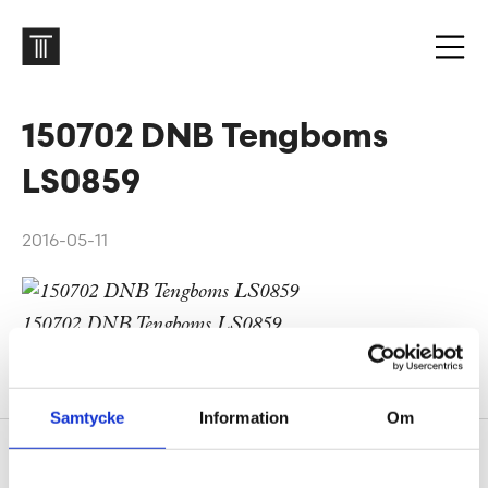
150702 DNB Tengboms
LS0859
2016-05-11
DNB
Samtycke
Information
Om
Sidfot
Vår historia