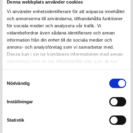
1906 tog oss dit vi är idag. Varsågod att förkovra.
Denna webbplats använder cookies
Vi använder enhetsidentifierare för att anpassa innehållet
Jobba hos oss
och annonserna till användarna, tillhandahålla funktioner
På Tengbom letar vi alltid efter människor som vill
för sociala medier och analysera vår trafik. Vi
flytta gränser med oss. Hör av dig!
vidarebefordrar även sådana identifierare och annan
information från din enhet till de sociala medier och
Nyhetsbrev
annons- och analysföretag som vi samarbetar med.
Dessa kan i sin tur kombinera informationen med annan
Prenumerera gärna på TengbomTelegram.
information som du har tillhandahållit eller som de har
Press
samlat in när du har använt deras tjänster.
Samtyckesval
Tajt deadline? Här hittar du pressmaterial och
Nödvändig
snabb kontakt.
Inställningar
hej@tengbom.se
+46 10 30 30 600
Statistik