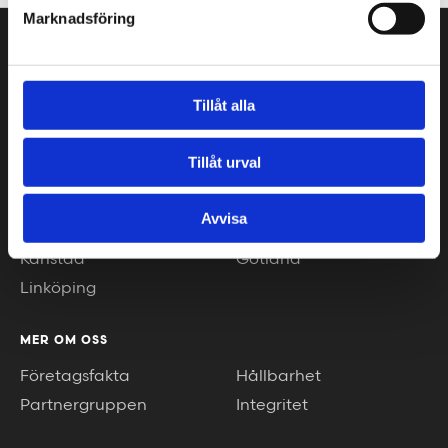
Marknadsföring
VÅRA KONTOR
Stockholm
Borås
Tillåt alla
Göteborg
Växjö
Malmö
Piteå
Tillåt urval
Helsingborg
Luleå
Jönköping
Umeå
Avvisa
Kalmar
Helsingfors
Karlstad
Gotland
Linköping
MER OM OSS
Företagsfakta
Hållbarhet
Partnergruppen
Integritet