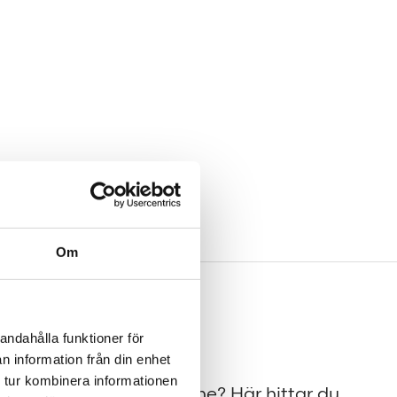
Om
andahålla funktioner för
Press
n information från din enhet
 tur kombinera informationen
på
Tajt deadline? Här hittar du