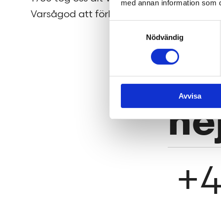
med annan information som du 
Varsågod att förkovra.
efter m
Samtyckesval
flytta 
Nödvändig
av dig!
Avvisa
he
+4