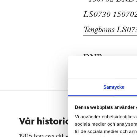
DNB
Samtycke
Denna webbplats använder 
Sidfot
Vi använder enhetsidentifierar
Vår historia
Jobb
sociala medier och analysera 
till de sociala medier och a
1906 tog oss dit vi är idag.
På Teng