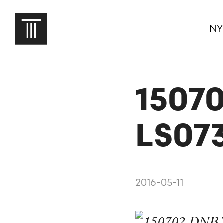
NY
1507
LS07
2016-05-11