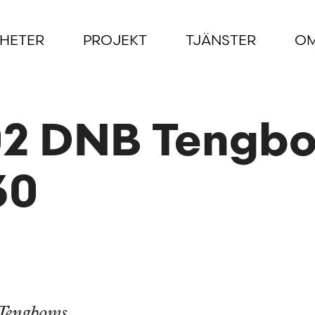
HETER
PROJEKT
TJÄNSTER
OM
02 DNB Tengb
30