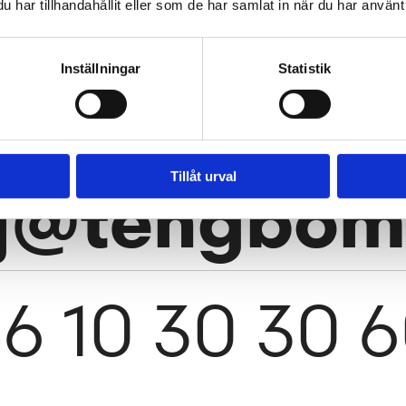
har tillhandahållit eller som de har samlat in när du har använt 
änniskor som vill
TengbomTelegram.
gränser med oss. Hör
Inställningar
Statistik
Tillåt urval
j@tengbom
6 10 30 30 