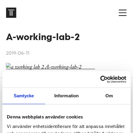
A-working-lab-2
2019-06-11
Sidfot
Vår historia
Samtycke
Information
Om
1906 tog oss dit vi är idag. Varsågod att förkovra.
Jobba hos oss
Denna webbplats använder cookies
På Tengbom letar vi alltid efter människor som vill
Vi använder enhetsidentifierare för att anpassa innehållet
flytta gränser med oss. Hör av dig!