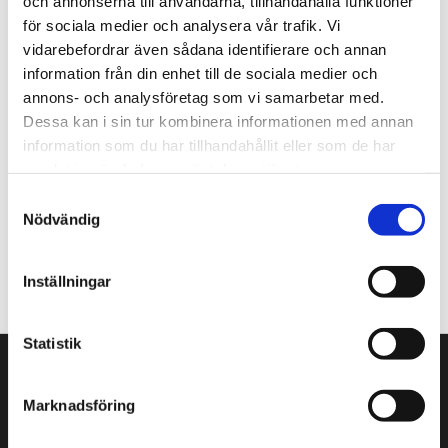
och annonserna till användarna, tillhandahålla funktioner
för sociala medier och analysera vår trafik. Vi
Nyhetsbrev
vidarebefordrar även sådana identifierare och annan
Prenumerera gärna på TengbomTelegram.
information från din enhet till de sociala medier och
annons- och analysföretag som vi samarbetar med.
Press
Dessa kan i sin tur kombinera informationen med annan
Tajt deadline? Här hittar du pressmaterial och
information som du har tillhandahållit eller som de har
snabb kontakt.
samlat in när du har använt deras tjänster.
Samtyckesval
Nödvändig
hej@tengbom.se
+46 10 30 30 600
Inställningar
Statistik
VÅRA KONTOR
Marknadsföring
Stockholm
Borås
Göteborg
Växjö