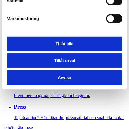
Statistik
Marknadsföring
Sidfot
Vår historia
Tillåt alla
1906 tog oss dit vi är idag. Varsågod att förkovra.
Jobba hos oss
Tillåt urval
På Tengbom letar vi alltid efter människor som vill flytta
gränser med oss. Hör av dig!
Avvisa
Nyhetsbrev
Prenumerera gärna på TengbomTelegram.
Press
Tajt deadline? Här hittar du pressmaterial och snabb kontakt.
hej@tengbom.se