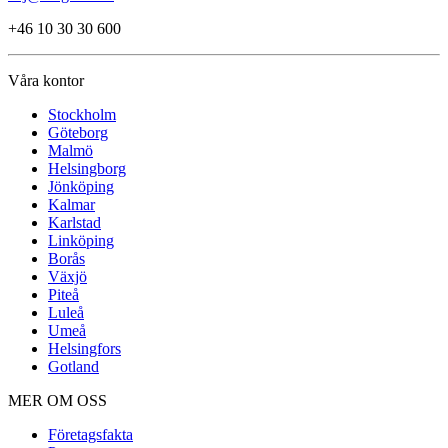
+46 10 30 30 600
Våra kontor
Stockholm
Göteborg
Malmö
Helsingborg
Jönköping
Kalmar
Karlstad
Linköping
Borås
Växjö
Piteå
Luleå
Umeå
Helsingfors
Gotland
MER OM OSS
Företagsfakta