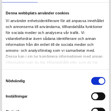
Denna webbplats använder cookies
Vi använder enhetsidentifierare för att anpassa innehållet
och annonserna till användarna, tillhandahålla funktioner
för sociala medier och analysera vår trafik. Vi
vidarebefordrar även sådana identifierare och annan
information från din enhet till de sociala medier och
annons- och analysföretag som vi samarbetar med.
Dessa kan i sin tur kombinera informationen med annan
information som du har tillhandahållit eller som de har
samlat in när du har använt deras tjänster.
English
Samtyckesval
What are you looking for?
Sök
Nödvändig
Employee e76d2f6b-60d1-4184-a53c-
49e8bd3ae2a9 Photo
Inställningar
2024-09-13