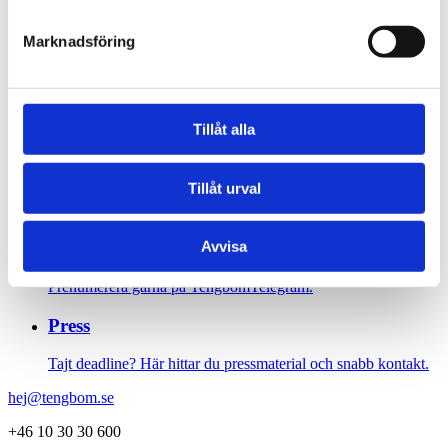
Sidfot
Marknadsföring
Vår historia
1906 tog oss dit vi är idag. Varsågod att förkovra.
Tillåt alla
Jobba hos oss
Tillåt urval
På Tengbom letar vi alltid efter människor som vill flytta
gränser med oss. Hör av dig!
Nyhetsbrev
Avvisa
Prenumerera gärna på TengbomTelegram.
Press
Tajt deadline? Här hittar du pressmaterial och snabb kontakt.
hej@tengbom.se
+46 10 30 30 600