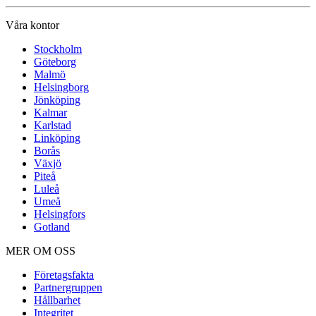
Våra kontor
Stockholm
Göteborg
Malmö
Helsingborg
Jönköping
Kalmar
Karlstad
Linköping
Borås
Växjö
Piteå
Luleå
Umeå
Helsingfors
Gotland
MER OM OSS
Företagsfakta
Partnergruppen
Hållbarhet
Integritet